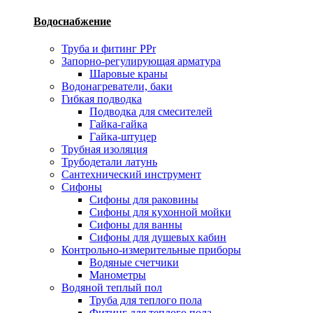
Водоснабжение
Труба и фитинг PPr
Запорно-регулирующая арматура
Шаровые краны
Водонагреватели, баки
Гибкая подводка
Подводка для смесителей
Гайка-гайка
Гайка-штуцер
Трубная изоляция
Трубодетали латунь
Сантехнический инструмент
Сифоны
Сифоны для раковины
Сифоны для кухонной мойки
Сифоны для ванны
Сифоны для душевых кабин
Контрольно-измерительные приборы
Водяные счетчики
Манометры
Водяной теплый пол
Труба для теплого пола
Фитинг для теплого пола