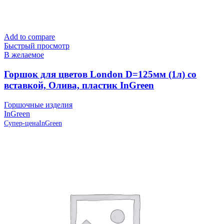
Add to compare
Быстрый просмотр
В желаемое
Горшок для цветов London D=125мм (1л) со
вставкой, Олива, пластик InGreen
Горшочные изделия
InGreen
Супер-цена
InGreen