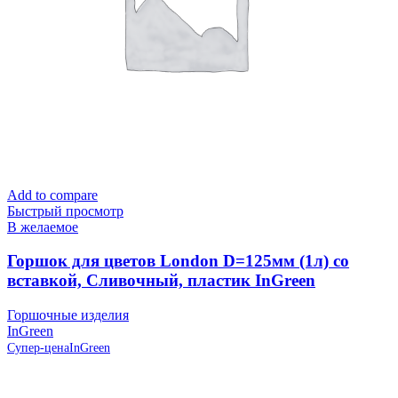
Add to compare
Быстрый просмотр
В желаемое
Горшок для цветов London D=125мм (1л) со
вставкой, Сливочный, пластик InGreen
Горшочные изделия
InGreen
Супер-цена
InGreen