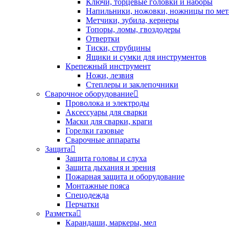
Ключи, торцевые головки и наборы
Напильники, ножовки, ножницы по мет
Метчики, зубила, кернеры
Топоры, ломы, гвоздодеры
Отвертки
Тиски, струбцины
Ящики и сумки для инструментов
Крепежный инструмент
Ножи, лезвия
Степлеры и заклепочники
Сварочное оборудование
Проволока и электроды
Аксессуары для сварки
Маски для сварки, краги
Горелки газовые
Сварочные аппараты
Защита
Защита головы и слуха
Защита дыхания и зрения
Пожарная защита и оборудование
Монтажные пояса
Спецодежда
Перчатки
Разметка
Карандаши, маркеры, мел