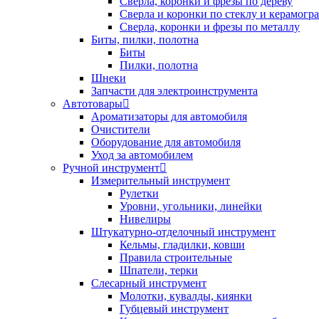
Сверла, коронки и фрезы по дереву
Сверла и коронки по стеклу и керамогр
Сверла, коронки и фрезы по металлу
Биты, пилки, полотна
Биты
Пилки, полотна
Шнеки
Запчасти для электроинструмента
Автотовары
Ароматизаторы для автомобиля
Очистители
Оборудование для автомобиля
Уход за автомобилем
Ручной инструмент
Измерительный инструмент
Рулетки
Уровни, угольники, линейки
Нивелиры
Штукатурно-отделочный инструмент
Кельмы, гладилки, ковши
Правила строительные
Шпатели, терки
Слесарный инструмент
Молотки, кувалды, киянки
Губцевый инструмент