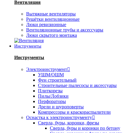
Вентиляция
Вытяжные вентиляторы
Решётки вентиляционные
Люки ревизионные
Вентиляционные трубы и аксессуары
Люки скрытого монтажа
Инструменты
Инструменты
Электроинструмент
УШМ/ОШМ
Фен строительный
Строительные пылесосы и аксессуары
Плиткорезы
Пилы/Лобзики
Перфораторы
Дрели и шуроповерты
Компрессоры и краскораспылители
Оснастка к электроинструменту
Сверла, буры, коронки, фрезы
Сверла, буры и коронки по бетону