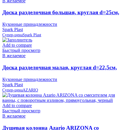
В желаемое
Доска разделочная большая, круглая d=25см,
слоновая кость IS10007/12 Spark Plast (аналог
Кухонные принадлежности
819586)
Spark Plast
Супер-цена
Spark Plast
Add to compare
Быстрый просмотр
В желаемое
Доска разделочная малая, круглая d=22,5см,
слоновая кость IS10006/12 Spark Plast
Кухонные принадлежности
Spark Plast
Супер-цена
AZARIO
Add to compare
Быстрый просмотр
В желаемое
Душевая колонна Azario ARIZONA со