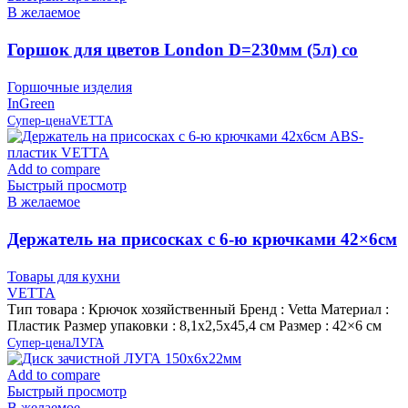
В желаемое
Горшок для цветов London D=230мм (5л) со
вставкой, Сливочный, пластик InGreen
Горшочные изделия
InGreen
Супер-цена
VETTA
Add to compare
Быстрый просмотр
В желаемое
Держатель на присосках с 6-ю крючками 42×6см
ABS-пластик VETTA
Товары для кухни
VETTA
Тип товара : Крючок хозяйственный Бренд : Vetta Материал :
Пластик Размер упаковки : 8,1х2,5х45,4 см Размер : 42×6 см
Супер-цена
ЛУГА
Add to compare
Быстрый просмотр
В желаемое