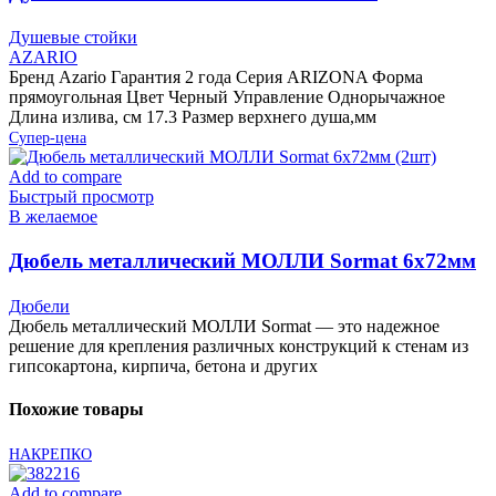
смесителем для ванны, с поворотным изливом,
Душевые стойки
прямоугольная, черный
AZARIO
Бренд Azario Гарантия 2 года Серия ARIZONA Форма
прямоугольная Цвет Черный Управление Однорычажное
Длина излива, см 17.3 Размер верхнего душа,мм
Супер-цена
Add to compare
Быстрый просмотр
В желаемое
Дюбель металлический МОЛЛИ Sormat 6х72мм
(2шт)
Дюбели
Дюбель металлический МОЛЛИ Sormat — это надежное
решение для крепления различных конструкций к стенам из
гипсокартона, кирпича, бетона и других
Похожие товары
НАКРЕПКО
Add to compare