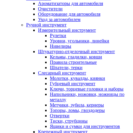
Ароматизаторы для автомобиля
Очистители
Оборудование для автомобиля
Уход за автомобилем
Ручной инструмент
Измерительный инструмент
Рулетки
Уровни, угольники, линейки
Нивелиры
Штукатурно-отделочный инструмент
Кельмы, гладилки, ковши
Правила строительные
Шпатели, терки
Слесарный инструмент
Молотки, кувалды, киянки
Губцевый инструмент
Ключи, торцевые головки и наборы
Напильники, ножовки, ножницы по
металлу
Метчики, зубила, кернеры
Топоры, ломы, гвоздодеры
Отвертки
Тиски, струбцины
Ящики и сумки для инструментов
Крепежный инструмент