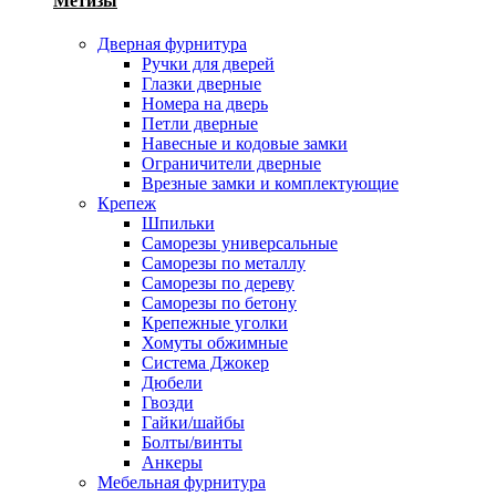
Метизы
Дверная фурнитура
Ручки для дверей
Глазки дверные
Номера на дверь
Петли дверные
Навесные и кодовые замки
Ограничители дверные
Врезные замки и комплектующие
Крепеж
Шпильки
Саморезы универсальные
Саморезы по металлу
Саморезы по дереву
Саморезы по бетону
Крепежные уголки
Хомуты обжимные
Система Джокер
Дюбели
Гвозди
Гайки/шайбы
Болты/винты
Анкеры
Мебельная фурнитура