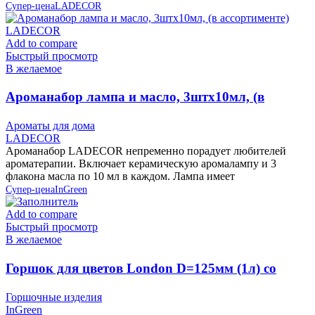
Супер-цена
LADECOR
Add to compare
Быстрый просмотр
В желаемое
Ароманабор лампа и масло, 3штx10мл, (в
ассортименте) LADECOR
Ароматы для дома
LADECOR
Ароманабор LADECOR непременно порадует любителей
ароматерапии. Включает керамическую аромалампу и 3
флакона масла по 10 мл в каждом. Лампа имеет
Супер-цена
InGreen
Add to compare
Быстрый просмотр
В желаемое
Горшок для цветов London D=125мм (1л) со
вставкой, Олива, пластик InGreen
Горшочные изделия
InGreen