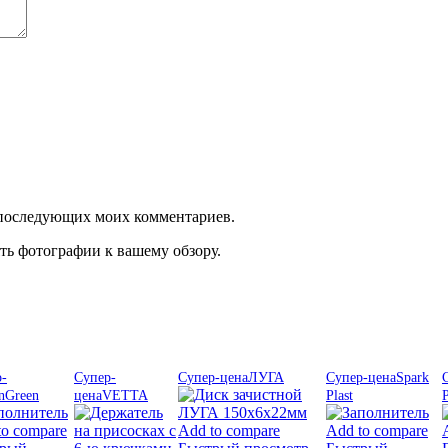
ля последующих моих комментариев.
ть фотографии к вашему обзору.
-
Супер-
Супер-цена
ЛУГА
Супер-цена
Spark
nGreen
цена
VETTA
Plast
P
to compare
Add to compare
Add to compare