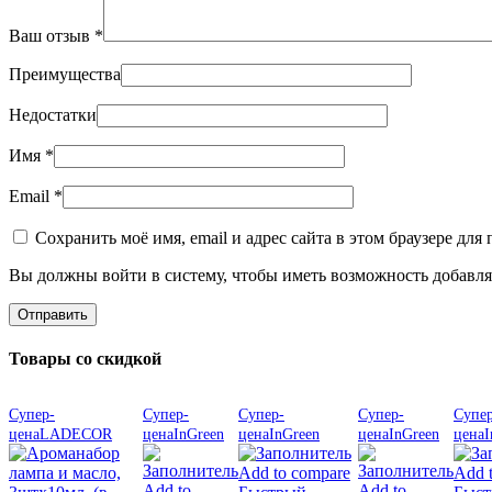
Ваш отзыв
*
Преимущества
Недостатки
Имя
*
Email
*
Сохранить моё имя, email и адрес сайта в этом браузере д
Вы должны войти в систему, чтобы иметь возможность добавля
Товары со скидкой
Супер-
Супер-
Супер-
Супер-
Супер
цена
LADECOR
цена
InGreen
цена
InGreen
цена
InGreen
цена
I
Add to compare
Add 
Add to
Add to