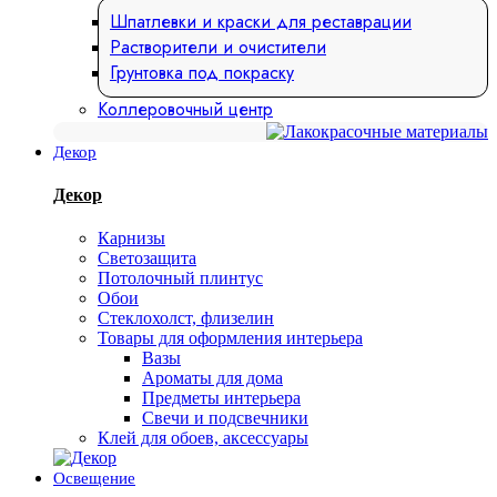
Шпатлевки и краски для реставрации
Растворители и очистители
Грунтовка под покраску
Коллеровочный центр
Декор
Декор
Карнизы
Светозащита
Потолочный плинтус
Обои
Стеклохолст, флизелин
Товары для оформления интерьера
Вазы
Ароматы для дома
Предметы интерьера
Свечи и подсвечники
Клей для обоев, аксессуары
Освещение