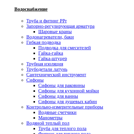
Водоснабжение
Труба и фитинг PPr
Запорно-регулирующая арматура
Шаровые краны
Водонагреватели, баки
Гибкая подводка
Подводка для смесителей
Гайка-гайка
Гайка-штуцер
Трубная изоляция
Трубодетали латунь
Сантехнический инструмент
Сифоны
Сифоны для раковины
Сифоны для кухонной мойки
Сифоны для ванны
Сифоны для душевых кабин
Контрольно-измерительные приборы
Водяные счетчики
Манометры
Водяной теплый пол
Труба для теплого пола
Фитинг для теплого пола