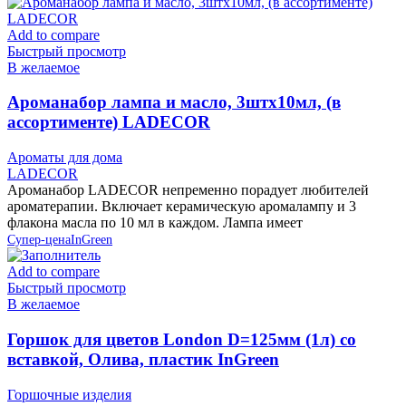
Add to compare
Быстрый просмотр
В желаемое
Ароманабор лампа и масло, 3штx10мл, (в
ассортименте) LADECOR
Ароматы для дома
LADECOR
Ароманабор LADECOR непременно порадует любителей
ароматерапии. Включает керамическую аромалампу и 3
флакона масла по 10 мл в каждом. Лампа имеет
Супер-цена
InGreen
Add to compare
Быстрый просмотр
В желаемое
Горшок для цветов London D=125мм (1л) со
вставкой, Олива, пластик InGreen
Горшочные изделия