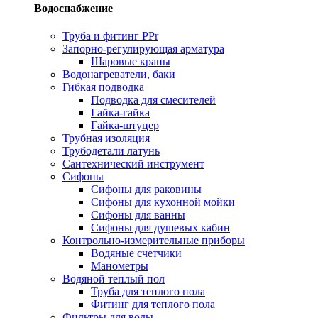
Водоснабжение
Труба и фитинг PPr
Запорно-регулирующая арматура
Шаровые краны
Водонагреватели, баки
Гибкая подводка
Подводка для смесителей
Гайка-гайка
Гайка-штуцер
Трубная изоляция
Трубодетали латунь
Сантехнический инструмент
Сифоны
Сифоны для раковины
Сифоны для кухонной мойки
Сифоны для ванны
Сифоны для душевых кабин
Контрольно-измерительные приборы
Водяные счетчики
Манометры
Водяной теплый пол
Труба для теплого пола
Фитинг для теплого пола
Фильтры для воды