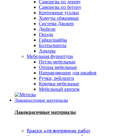
Саморезы по дереву
Саморезы по бетону
Крепежные уголки
Хомуты обжимные
Система Джокер
Дюбели
Гвозди
Гайки/шайбы
Болты/винты
Анкеры
Мебельная фурнитура
Петли мебельные
Опоры мебельные
Направляющие для шкафов
Ручки, рейлинги
Крючки мебельные
Мебельный крепеж
Лакокрасочные материалы
Лакокрасочные материалы
Краски для внутренних работ