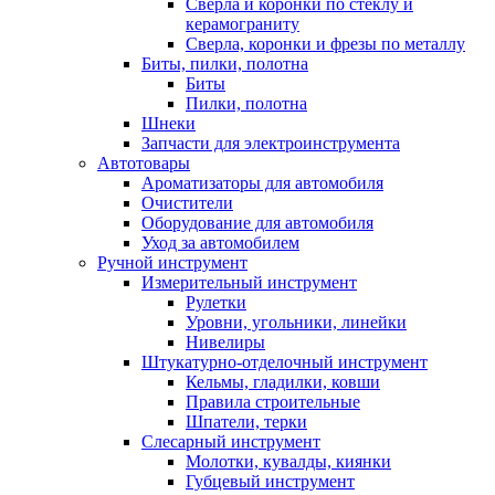
Сверла и коронки по стеклу и
керамограниту
Сверла, коронки и фрезы по металлу
Биты, пилки, полотна
Биты
Пилки, полотна
Шнеки
Запчасти для электроинструмента
Автотовары
Ароматизаторы для автомобиля
Очистители
Оборудование для автомобиля
Уход за автомобилем
Ручной инструмент
Измерительный инструмент
Рулетки
Уровни, угольники, линейки
Нивелиры
Штукатурно-отделочный инструмент
Кельмы, гладилки, ковши
Правила строительные
Шпатели, терки
Слесарный инструмент
Молотки, кувалды, киянки
Губцевый инструмент