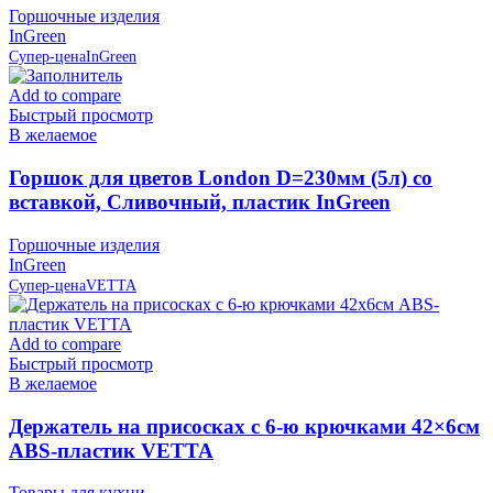
Горшочные изделия
InGreen
Супер-цена
InGreen
Add to compare
Быстрый просмотр
В желаемое
Горшок для цветов London D=230мм (5л) со
вставкой, Сливочный, пластик InGreen
Горшочные изделия
InGreen
Супер-цена
VETTA
Add to compare
Быстрый просмотр
В желаемое
Держатель на присосках с 6-ю крючками 42×6см
ABS-пластик VETTA
Товары для кухни