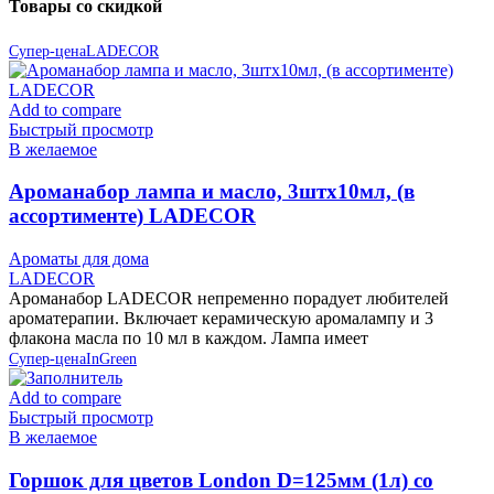
Товары со скидкой
Супер-цена
LADECOR
Add to compare
Быстрый просмотр
В желаемое
Ароманабор лампа и масло, 3штx10мл, (в
ассортименте) LADECOR
Ароматы для дома
LADECOR
Ароманабор LADECOR непременно порадует любителей
ароматерапии. Включает керамическую аромалампу и 3
флакона масла по 10 мл в каждом. Лампа имеет
Супер-цена
InGreen
Add to compare
Быстрый просмотр
В желаемое
Горшок для цветов London D=125мм (1л) со