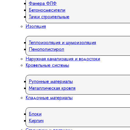
Фанера ФЛФ
Бетоносмесители
Тачки строительные
Изоляция
Теплоизоляция и шумоизоляция
Пенополистирол
Наружная канализация и водостоки
Кровельные системы
Рулонные материалы
Металлическая кровля
Кладочные материалы
Блоки
Кирпич