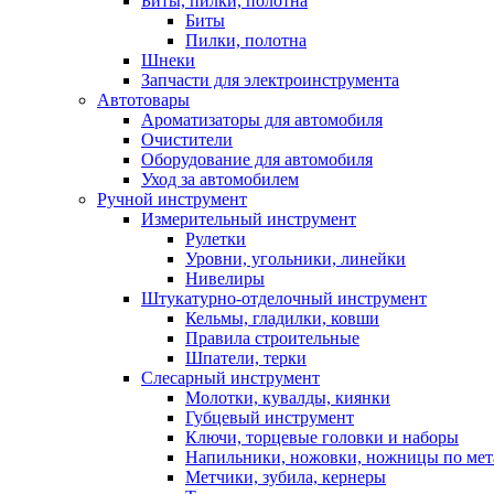
Биты, пилки, полотна
Биты
Пилки, полотна
Шнеки
Запчасти для электроинструмента
Автотовары
Ароматизаторы для автомобиля
Очистители
Оборудование для автомобиля
Уход за автомобилем
Ручной инструмент
Измерительный инструмент
Рулетки
Уровни, угольники, линейки
Нивелиры
Штукатурно-отделочный инструмент
Кельмы, гладилки, ковши
Правила строительные
Шпатели, терки
Слесарный инструмент
Молотки, кувалды, киянки
Губцевый инструмент
Ключи, торцевые головки и наборы
Напильники, ножовки, ножницы по мет
Метчики, зубила, кернеры