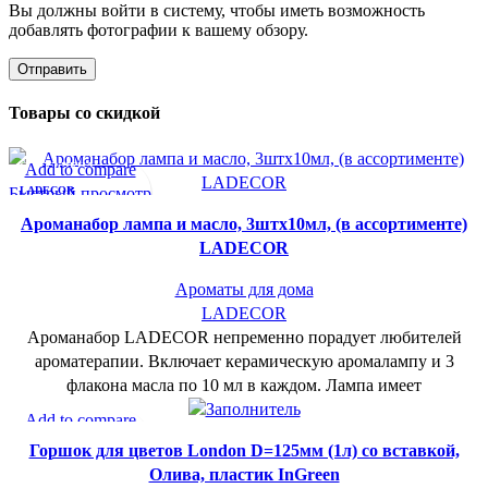
Вы должны войти в систему, чтобы иметь возможность
добавлять фотографии к вашему обзору.
Товары со скидкой
СУПЕР-ЦЕНА
Add to compare
Быстрый просмотр
LADECOR
В желаемое
Ароманабор лампа и масло, 3штx10мл, (в ассортименте)
LADECOR
Ароматы для дома
LADECOR
Ароманабор LADECOR непременно порадует любителей
ароматерапии. Включает керамическую аромалампу и 3
флакона масла по 10 мл в каждом. Лампа имеет
СУПЕР-ЦЕНА
Add to compare
Быстрый просмотр
INGREEN
Горшок для цветов London D=125мм (1л) со вставкой,
В желаемое
Олива, пластик InGreen