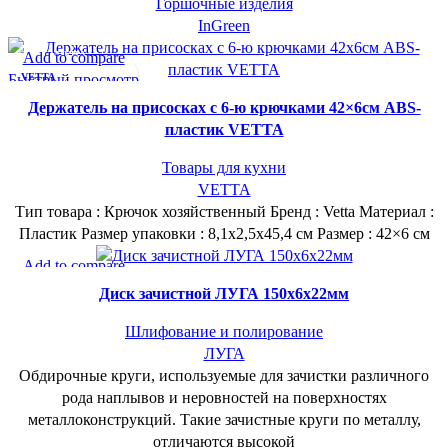
Горшочные изделия
InGreen
СУПЕР-ЦЕНА
Add to compare
Быстрый просмотр
VETTA
В желаемое
Держатель на присосках с 6-ю крючками 42×6см ABS-
пластик VETTA
Товары для кухни
VETTA
Тип товара : Крючок хозяйственный Бренд : Vetta Материал :
Пластик Размер упаковки : 8,1х2,5х45,4 см Размер : 42×6 см
СУПЕР-ЦЕНА
Add to compare
Быстрый просмотр
ЛУГА
Диск зачистной ЛУГА 150х6х22мм
В желаемое
Шлифование и полирование
ЛУГА
Обдирочные круги, используемые для зачистки различного
рода наплывов и неровностей на поверхностях
металлоконструкций. Такие зачистные круги по металлу,
отличаются высокой