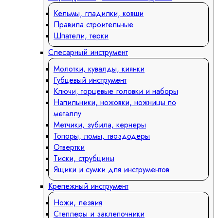
Кельмы, гладилки, ковши
Правила строительные
Шпатели, терки
Слесарный инструмент
Молотки, кувалды, киянки
Губцевый инструмент
Ключи, торцевые головки и наборы
Напильники, ножовки, ножницы по
металлу
Метчики, зубила, кернеры
Топоры, ломы, гвоздодеры
Отвертки
Тиски, струбцины
Ящики и сумки для инструментов
Крепежный инструмент
Ножи, лезвия
Степлеры и заклепочники