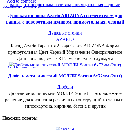
СУПЕР-ЦЕНА
Add to compare
Быстрый просмотр
AZARIO
В желаемое
Душевая колонна Azario ARIZONA со смесителем для
ванны, с поворотным изливом, прямоугольная, черный
Душевые стойки
AZARIO
Бренд Azario Гарантия 2 года Серия ARIZONA Форма
прямоугольная Цвет Черный Управление Однорычажное
Длина излива, см 17.3 Размер верхнего душа,мм
СУПЕР-ЦЕНА
Add to compare
Быстрый просмотр
Дюбель металлический МОЛЛИ Sormat 6х72мм (2шт)
В желаемое
Дюбели
Дюбель металлический МОЛЛИ Sormat — это надежное
решение для крепления различных конструкций к стенам из
гипсокартона, кирпича, бетона и других
Похожие товары