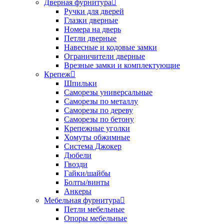
Дверная фурнитура
Ручки для дверей
Глазки дверные
Номера на дверь
Петли дверные
Навесные и кодовые замки
Ограничители дверные
Врезные замки и комплектующие
Крепеж
Шпильки
Саморезы универсальные
Саморезы по металлу
Саморезы по дереву
Саморезы по бетону
Крепежные уголки
Хомуты обжимные
Система Джокер
Дюбели
Гвозди
Гайки/шайбы
Болты/винты
Анкеры
Мебельная фурнитура
Петли мебельные
Опоры мебельные