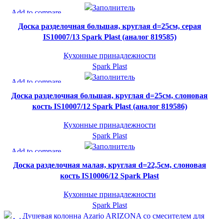
СУПЕР-ЦЕНА
Add to compare
Быстрый просмотр
SPARK PLAST
Доска разделочная большая, круглая d=25см, серая
В желаемое
IS10007/13 Spark Plast (аналог 819585)
Кухонные принадлежности
Spark Plast
СУПЕР-ЦЕНА
Add to compare
Быстрый просмотр
SPARK PLAST
Доска разделочная большая, круглая d=25см, слоновая
В желаемое
кость IS10007/12 Spark Plast (аналог 819586)
Кухонные принадлежности
Spark Plast
СУПЕР-ЦЕНА
Add to compare
Быстрый просмотр
SPARK PLAST
Доска разделочная малая, круглая d=22,5см, слоновая
В желаемое
кость IS10006/12 Spark Plast
Кухонные принадлежности
Spark Plast