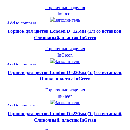
Горшочные изделия
InGreen
СУПЕР-ЦЕНА
Add to compare
Быстрый просмотр
INGREEN
Горшок для цветов London D=125мм (1л) со вставкой,
В желаемое
Сливочный, пластик InGreen
Горшочные изделия
InGreen
СУПЕР-ЦЕНА
Add to compare
Быстрый просмотр
INGREEN
Горшок для цветов London D=230мм (5л) со вставкой,
В желаемое
Олива, пластик InGreen
Горшочные изделия
InGreen
СУПЕР-ЦЕНА
Add to compare
Быстрый просмотр
INGREEN
Горшок для цветов London D=230мм (5л) со вставкой,
В желаемое
Сливочный, пластик InGreen