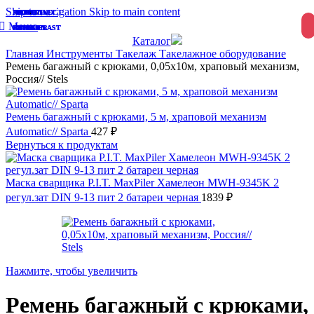
Skip to navigation
Skip to main content
СУПЕР-ЦЕНА
СУПЕР-ЦЕНА
СУПЕР-ЦЕНА
СУПЕР-ЦЕНА
СУПЕР-ЦЕНА
СУПЕР-ЦЕНА
СУПЕР-ЦЕНА
СУПЕР-ЦЕНА
СУПЕР-ЦЕНА
СУПЕР-ЦЕНА
СУПЕР-ЦЕНА
СУПЕР-ЦЕНА
НАКРЕПКО
PROCONNECT
АНИ ПЛАСТ
STELS
ISVET
ISVET
ISVET
ISVET
ISVET
ISVET
ISVET
КУРС
EKF
Меню
LADECOR
INGREEN
INGREEN
INGREEN
INGREEN
SPARK PLAST
SPARK PLAST
SPARK PLAST
AZARIO
VETTA
ЛУГА
Каталог
Главная
Инструменты
Такелаж
Такелажное оборудование
Ремень багажный с крюками, 0,05х10м, храповый механизм,
Россия// Stels
Ремень багажный с крюками, 5 м, храповой механизм
Automatic// Sparta
427
₽
Вернуться к продуктам
Маска сварщика P.I.T. MaxPiler Хамелеон MWH-9345K 2
регул.зат DIN 9-13 пит 2 батареи черная
1839
₽
Нажмите, чтобы увеличить
Ремень багажный с крюками,