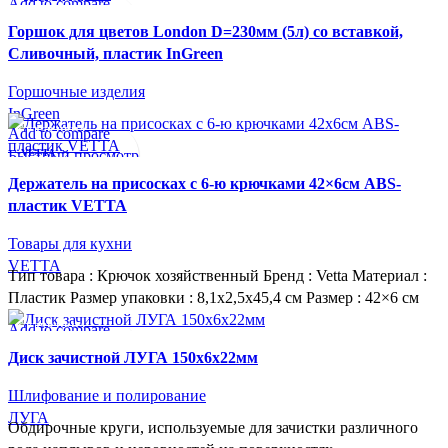
Add to compare
СУПЕР-ЦЕНА
Быстрый просмотр
INGREEN
Горшок для цветов London D=230мм (5л) со вставкой,
В желаемое
Сливочный, пластик InGreen
Горшочные изделия
InGreen
Add to compare
СУПЕР-ЦЕНА
Быстрый просмотр
VETTA
В желаемое
Держатель на присосках с 6-ю крючками 42×6см ABS-
пластик VETTA
Товары для кухни
VETTA
Тип товара : Крючок хозяйственный Бренд : Vetta Материал :
Пластик Размер упаковки : 8,1х2,5х45,4 см Размер : 42×6 см
Add to compare
СУПЕР-ЦЕНА
Быстрый просмотр
ЛУГА
Диск зачистной ЛУГА 150х6х22мм
В желаемое
Шлифование и полирование
ЛУГА
Обдирочные круги, используемые для зачистки различного