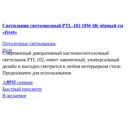
Cветильник светодиодный PTL-102 18W 6K чёрный тм
«iSvet»
Потолочные светильники
iSvet
Современный декоративный настенно-потолочный
светильник PTL 102, имеет лаконичный, универсальный
дизайн и выгодно смотрится в любом интерьерном стиле.
Предназначен для использования
Add to compare
ISVET
Быстрый просмотр
В желаемое