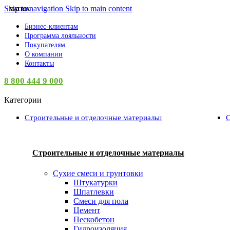
Skip to navigation
Skip to main content
MATRIX
Бизнес-клиентам
Программа лояльности
Покупателям
О компании
Контакты
8 800 444 9 000
Категории
Строительные и отделочные материалы
С
Строительные и отделочные материалы
Сухие смеси и грунтовки
Штукатурки
Шпатлевки
Смеси для пола
Цемент
Пескобетон
Гидроизоляция