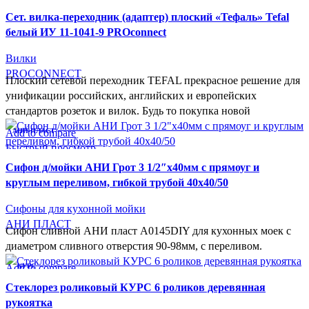
В желаемое
Cет. вилка-переходник (адаптер) плоский «Тефаль» Tefal
белый ИУ 11-1041-9 PROconnect
Вилки
PROCONNECT
Плоский сетевой переходник TEFAL прекрасное решение для
унификации российских, английских и европейских
стандартов розеток и вилок. Будь то покупка новой
Add to compare
АНИ ПЛАСТ
Быстрый просмотр
В желаемое
Cифон д/мойки АНИ Грот 3 1/2″х40мм с прямоуг и
круглым переливом, гибкой трубой 40х40/50
Сифоны для кухонной мойки
АНИ ПЛАСТ
Сифон сливной АНИ пласт A0145DIY для кухонных моек с
диаметром сливного отверстия 90-98мм, с переливом.
Add to compare
КУРС
Быстрый просмотр
Cтеклорез роликовый КУРС 6 роликов деревянная
В желаемое
рукоятка