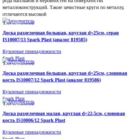
рода наплывов и неровностей на поверхностях
металлоконструкций. Такие зачистные круги по металлу,
отличаются высокой
Add to compare
СУПЕР-ЦЕНА
Быстрый просмотр
SPARK PLAST
Доска разделочная большая, круглая d=25см, серая
В желаемое
IS10007/13 Spark Plast (аналог 819585)
Кухонные принадлежности
Spark Plast
Add to compare
СУПЕР-ЦЕНА
Быстрый просмотр
SPARK PLAST
Доска разделочная большая, круглая d=25см, слоновая
В желаемое
кость IS10007/12 Spark Plast (аналог 819586)
Кухонные принадлежности
Spark Plast
Add to compare
СУПЕР-ЦЕНА
Быстрый просмотр
SPARK PLAST
Доска разделочная малая, круглая d=22,5см, слоновая
В желаемое
кость IS10006/12 Spark Plast
Кухонные принадлежности
Spark Plast