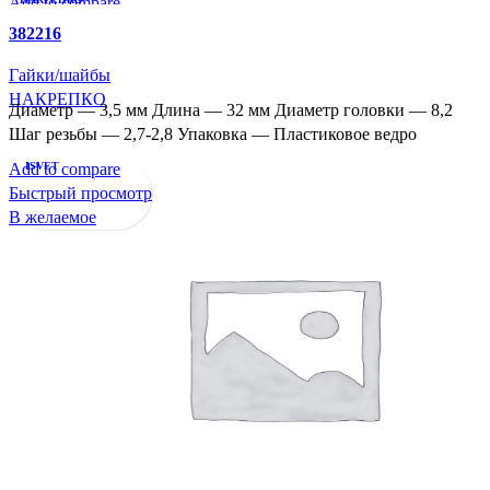
Add to compare
Быстрый просмотр
382216
В желаемое
Гайки/шайбы
НАКРЕПКО
Диаметр — 3,5 мм Длина — 32 мм Диаметр головки — 8,2
Шаг резьбы — 2,7-2,8 Упаковка — Пластиковое ведро
Add to compare
ISVET
Быстрый просмотр
В желаемое