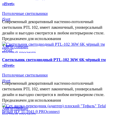
«iSvet»
Потолочные светильники
iSvet
Современный декоративный настенно-потолочный
светильник PTL 102, имеет лаконичный, универсальный
дизайн и выгодно смотрится в любом интерьерном стиле.
Предназначен для использования
Add to compare
ISVET
Быстрый просмотр
В желаемое
Cветильник светодиодный PTL-102 36W 6K чёрный тм
«iSvet»
Потолочные светильники
iSvet
Современный декоративный настенно-потолочный
светильник PTL 102, имеет лаконичный, универсальный
дизайн и выгодно смотрится в любом интерьерном стиле.
Предназначен для использования
Add to compare
PROCONNECT
Быстрый просмотр