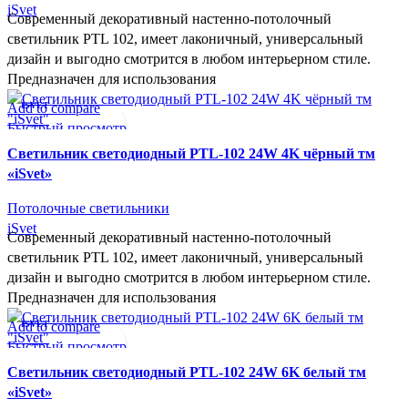
iSvet
Современный декоративный настенно-потолочный
светильник PTL 102, имеет лаконичный, универсальный
дизайн и выгодно смотрится в любом интерьерном стиле.
Предназначен для использования
Add to compare
ISVET
Быстрый просмотр
В желаемое
Cветильник светодиодный PTL-102 24W 4K чёрный тм
«iSvet»
Потолочные светильники
iSvet
Современный декоративный настенно-потолочный
светильник PTL 102, имеет лаконичный, универсальный
дизайн и выгодно смотрится в любом интерьерном стиле.
Предназначен для использования
Add to compare
ISVET
Быстрый просмотр
В желаемое
Cветильник светодиодный PTL-102 24W 6K белый тм
«iSvet»