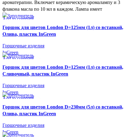
ароматерапии. Включает керамическую аромалампу и 3
флакона масла по 10 мл в каждом. Лампа имеет
Add to compare
СУПЕР-ЦЕНА
Быстрый просмотр
INGREEN
Горшок для цветов London D=125мм (1л) со вставкой,
В желаемое
Олива, пластик InGreen
Горшочные изделия
InGreen
Add to compare
СУПЕР-ЦЕНА
Быстрый просмотр
INGREEN
Горшок для цветов London D=125мм (1л) со вставкой,
В желаемое
Сливочный, пластик InGreen
Горшочные изделия
InGreen
Add to compare
СУПЕР-ЦЕНА
Быстрый просмотр
INGREEN
Горшок для цветов London D=230мм (5л) со вставкой,
В желаемое
Олива, пластик InGreen
Горшочные изделия
InGreen