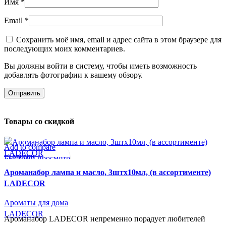
Имя
*
Email
*
Сохранить моё имя, email и адрес сайта в этом браузере для
последующих моих комментариев.
Вы должны войти в систему, чтобы иметь возможность
добавлять фотографии к вашему обзору.
Товары со скидкой
Add to compare
СУПЕР-ЦЕНА
Быстрый просмотр
LADECOR
В желаемое
Ароманабор лампа и масло, 3штx10мл, (в ассортименте)
LADECOR
Ароматы для дома
LADECOR
Ароманабор LADECOR непременно порадует любителей