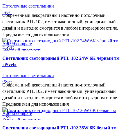
Потолочные светильники
iSvet
Современный декоративный настенно-потолочный
светильник PTL 102, имеет лаконичный, универсальный
дизайн и выгодно смотрится в любом интерьерном стиле.
Предназначен для использования
Add to compare
ISVET
Быстрый просмотр
В желаемое
Cветильник светодиодный PTL-102 24W 6K чёрный тм
«iSvet»
Потолочные светильники
iSvet
Современный декоративный настенно-потолочный
светильник PTL 102, имеет лаконичный, универсальный
дизайн и выгодно смотрится в любом интерьерном стиле.
Предназначен для использования
Add to compare
ISVET
Быстрый просмотр
В желаемое
Cветильник светодиодный PTL-102 36W 6K белый тм