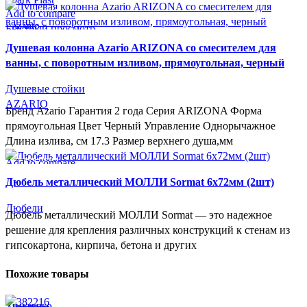
Add to compare
СУПЕР-ЦЕНА
Быстрый просмотр
AZARIO
В желаемое
Душевая колонна Azario ARIZONA со смесителем для
ванны, с поворотным изливом, прямоугольная, черный
Душевые стойки
AZARIO
Бренд Azario Гарантия 2 года Серия ARIZONA Форма
прямоугольная Цвет Черный Управление Однорычажное
Длина излива, см 17.3 Размер верхнего душа,мм
Add to compare
СУПЕР-ЦЕНА
Быстрый просмотр
Дюбель металлический МОЛЛИ Sormat 6х72мм (2шт)
В желаемое
Дюбели
Дюбель металлический МОЛЛИ Sormat — это надежное
решение для крепления различных конструкций к стенам из
гипсокартона, кирпича, бетона и других
Похожие товары
НАКРЕПКО