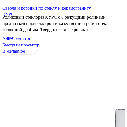
Сверла и коронки по стеклу и керамограниту
КУРС
Роликовый стеклорез КУРС с 6 режущими роликами
предназначен для быстрой и качественной резки стекла
толщиной до 4 мм. Твердосплавные ролики
Add to compare
EKF
Быстрый просмотр
В желаемое