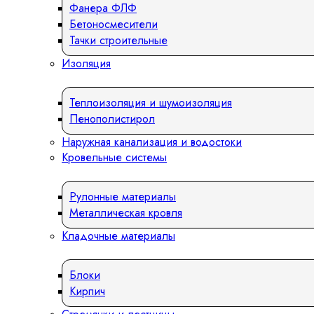
Фанера ФЛФ
Бетоносмесители
Тачки строительные
Изоляция
Теплоизоляция и шумоизоляция
Пенополистирол
Наружная канализация и водостоки
Кровельные системы
Рулонные материалы
Металлическая кровля
Кладочные материалы
Блоки
Кирпич