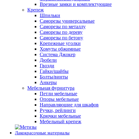
Врезные замки и комплектующие
Крепеж
Шпильки
Саморезы универсальные
Саморезы по металлу
Саморезы по дереву
Саморезы по бетону
Крепежные уголки
Хомуты обжимные
Система Джокер
Дюбели
Гвозди
Гайки/шайбы
Болты/винты
Анкеры
Мебельная фурнитура
Петли мебельные
Опоры мебельные
Направляющие для шкафов
Ручки, рейлинги
Крючки мебельные
Мебельный крепеж
Лакокрасочные материалы