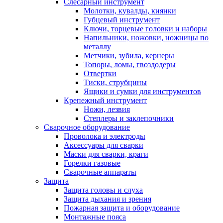
Слесарный инструмент
Молотки, кувалды, киянки
Губцевый инструмент
Ключи, торцевые головки и наборы
Напильники, ножовки, ножницы по
металлу
Метчики, зубила, кернеры
Топоры, ломы, гвоздодеры
Отвертки
Тиски, струбцины
Ящики и сумки для инструментов
Крепежный инструмент
Ножи, лезвия
Степлеры и заклепочники
Сварочное оборудование
Проволока и электроды
Аксессуары для сварки
Маски для сварки, краги
Горелки газовые
Сварочные аппараты
Защита
Защита головы и слуха
Защита дыхания и зрения
Пожарная защита и оборудование
Монтажные пояса