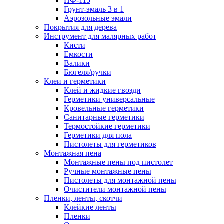
ПФ-115
Грунт-эмаль 3 в 1
Аэрозольные эмали
Покрытия для дерева
Инструмент для малярных работ
Кисти
Емкости
Валики
Бюгеля/ручки
Клеи и герметики
Клей и жидкие гвозди
Герметики универсальные
Кровельные герметики
Санитарные герметики
Термостойкие герметики
Герметики для пола
Пистолеты для герметиков
Монтажная пена
Монтажные пены под пистолет
Ручные монтажные пены
Пистолеты для монтажной пены
Очистители монтажной пены
Пленки, ленты, скотчи
Клейкие ленты
Пленки