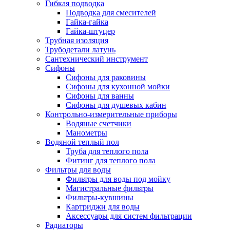
Гибкая подводка
Подводка для смесителей
Гайка-гайка
Гайка-штуцер
Трубная изоляция
Трубодетали латунь
Сантехнический инструмент
Сифоны
Сифоны для раковины
Сифоны для кухонной мойки
Сифоны для ванны
Сифоны для душевых кабин
Контрольно-измерительные приборы
Водяные счетчики
Манометры
Водяной теплый пол
Труба для теплого пола
Фитинг для теплого пола
Фильтры для воды
Фильтры для воды под мойку
Магистральные фильтры
Фильтры-кувшины
Картриджи для воды
Аксессуары для систем фильтрации
Радиаторы