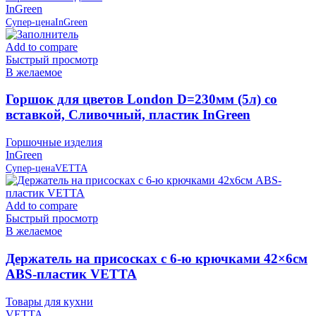
InGreen
Супер-цена
InGreen
Add to compare
Быстрый просмотр
В желаемое
Горшок для цветов London D=230мм (5л) со
вставкой, Сливочный, пластик InGreen
Горшочные изделия
InGreen
Супер-цена
VETTA
Add to compare
Быстрый просмотр
В желаемое
Держатель на присосках с 6-ю крючками 42×6см
ABS-пластик VETTA
Товары для кухни
VETTA