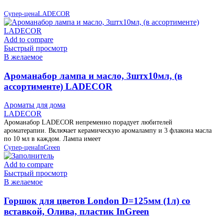
Супер-цена
LADECOR
Add to compare
Быстрый просмотр
В желаемое
Ароманабор лампа и масло, 3штx10мл, (в
ассортименте) LADECOR
Ароматы для дома
LADECOR
Ароманабор LADECOR непременно порадует любителей
ароматерапии. Включает керамическую аромалампу и 3 флакона масла
по 10 мл в каждом. Лампа имеет
Супер-цена
InGreen
Add to compare
Быстрый просмотр
В желаемое
Горшок для цветов London D=125мм (1л) со
вставкой, Олива, пластик InGreen