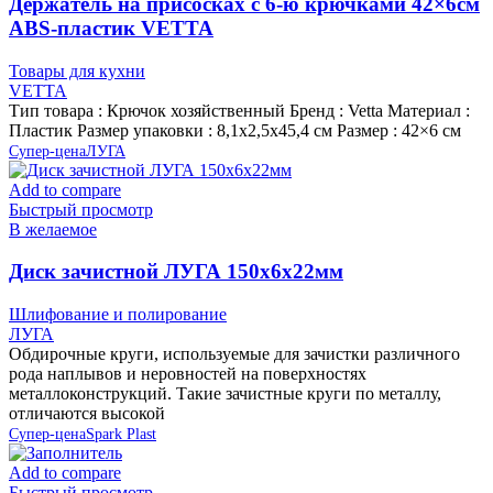
Держатель на присосках с 6-ю крючками 42×6см
ABS-пластик VETTA
Товары для кухни
VETTA
Тип товара : Крючок хозяйственный Бренд : Vetta Материал :
Пластик Размер упаковки : 8,1х2,5х45,4 см Размер : 42×6 см
Супер-цена
ЛУГА
Add to compare
Быстрый просмотр
В желаемое
Диск зачистной ЛУГА 150х6х22мм
Шлифование и полирование
ЛУГА
Обдирочные круги, используемые для зачистки различного
рода наплывов и неровностей на поверхностях
металлоконструкций. Такие зачистные круги по металлу,
отличаются высокой
Супер-цена
Spark Plast
Add to compare
Быстрый просмотр