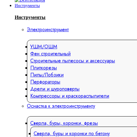
Инструменты
Инструменты
Электроинструмент
УШМ/ОШМ
Фен строительный
Строительные пылесосы и аксессуары
Плиткорезы
Пилы/Лобзики
Перфораторы
Дрели и шуроповерты
Компрессоры и краскораспылители
Оснастка к электроинструменту
Сверла, буры, коронки, фрезы
Сверла, буры и коронки по бетону