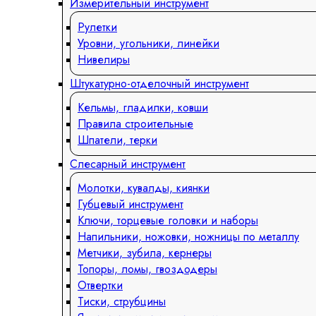
Измерительный инструмент
Рулетки
Уровни, угольники, линейки
Нивелиры
Штукатурно-отделочный инструмент
Кельмы, гладилки, ковши
Правила строительные
Шпатели, терки
Слесарный инструмент
Молотки, кувалды, киянки
Губцевый инструмент
Ключи, торцевые головки и наборы
Напильники, ножовки, ножницы по металлу
Метчики, зубила, кернеры
Топоры, ломы, гвоздодеры
Отвертки
Тиски, струбцины