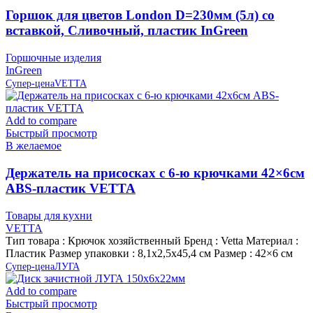
Горшок для цветов London D=230мм (5л) со
вставкой, Сливочный, пластик InGreen
Горшочные изделия
InGreen
Супер-цена
VETTA
Add to compare
Быстрый просмотр
В желаемое
Держатель на присосках с 6-ю крючками 42×6см
ABS-пластик VETTA
Товары для кухни
VETTA
Тип товара : Крючок хозяйственный Бренд : Vetta Материал :
Пластик Размер упаковки : 8,1х2,5х45,4 см Размер : 42×6 см
Супер-цена
ЛУГА
Add to compare
Быстрый просмотр