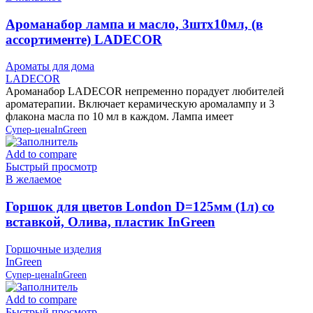
Ароманабор лампа и масло, 3штx10мл, (в
ассортименте) LADECOR
Ароматы для дома
LADECOR
Ароманабор LADECOR непременно порадует любителей
ароматерапии. Включает керамическую аромалампу и 3
флакона масла по 10 мл в каждом. Лампа имеет
Супер-цена
InGreen
Add to compare
Быстрый просмотр
В желаемое
Горшок для цветов London D=125мм (1л) со
вставкой, Олива, пластик InGreen
Горшочные изделия
InGreen
Супер-цена
InGreen
Add to compare
Быстрый просмотр