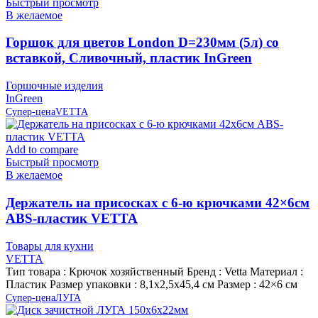
Быстрый просмотр
В желаемое
Горшок для цветов London D=230мм (5л) со
вставкой, Сливочный, пластик InGreen
Горшочные изделия
InGreen
Супер-цена
VETTA
Add to compare
Быстрый просмотр
В желаемое
Держатель на присосках с 6-ю крючками 42×6см
ABS-пластик VETTA
Товары для кухни
VETTA
Тип товара : Крючок хозяйственный Бренд : Vetta Материал :
Пластик Размер упаковки : 8,1х2,5х45,4 см Размер : 42×6 см
Супер-цена
ЛУГА