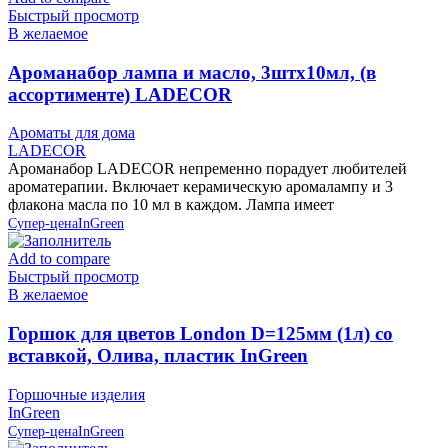
Быстрый просмотр
В желаемое
Ароманабор лампа и масло, 3штx10мл, (в
ассортименте) LADECOR
Ароматы для дома
LADECOR
Ароманабор LADECOR непременно порадует любителей
ароматерапии. Включает керамическую аромалампу и 3
флакона масла по 10 мл в каждом. Лампа имеет
Супер-цена
InGreen
Add to compare
Быстрый просмотр
В желаемое
Горшок для цветов London D=125мм (1л) со
вставкой, Олива, пластик InGreen
Горшочные изделия
InGreen
Супер-цена
InGreen