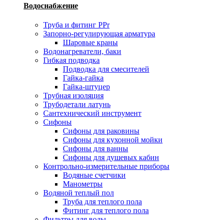
Водоснабжение
Труба и фитинг PPr
Запорно-регулирующая арматура
Шаровые краны
Водонагреватели, баки
Гибкая подводка
Подводка для смесителей
Гайка-гайка
Гайка-штуцер
Трубная изоляция
Трубодетали латунь
Сантехнический инструмент
Сифоны
Сифоны для раковины
Сифоны для кухонной мойки
Сифоны для ванны
Сифоны для душевых кабин
Контрольно-измерительные приборы
Водяные счетчики
Манометры
Водяной теплый пол
Труба для теплого пола
Фитинг для теплого пола
Фильтры для воды