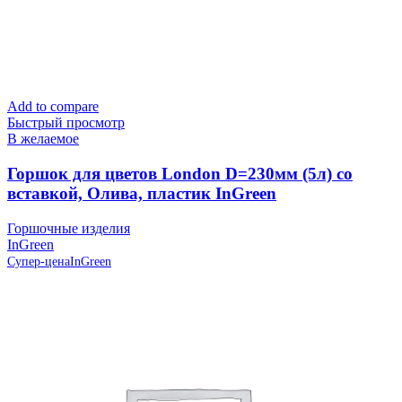
Add to compare
Быстрый просмотр
В желаемое
Горшок для цветов London D=230мм (5л) со
вставкой, Олива, пластик InGreen
Горшочные изделия
InGreen
Супер-цена
InGreen