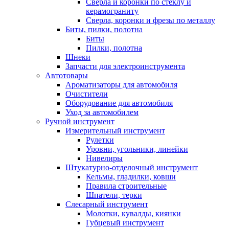
Сверла и коронки по стеклу и
керамограниту
Сверла, коронки и фрезы по металлу
Биты, пилки, полотна
Биты
Пилки, полотна
Шнеки
Запчасти для электроинструмента
Автотовары
Ароматизаторы для автомобиля
Очистители
Оборудование для автомобиля
Уход за автомобилем
Ручной инструмент
Измерительный инструмент
Рулетки
Уровни, угольники, линейки
Нивелиры
Штукатурно-отделочный инструмент
Кельмы, гладилки, ковши
Правила строительные
Шпатели, терки
Слесарный инструмент
Молотки, кувалды, киянки
Губцевый инструмент