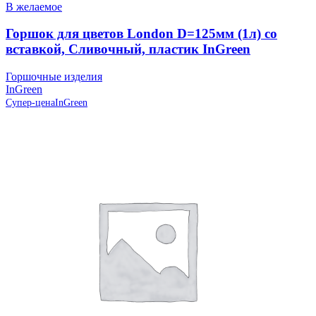
В желаемое
Горшок для цветов London D=125мм (1л) со
вставкой, Сливочный, пластик InGreen
Горшочные изделия
InGreen
Супер-цена
InGreen