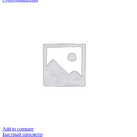
Супер-цена
InGreen
Add to compare
Быстрый просмотр