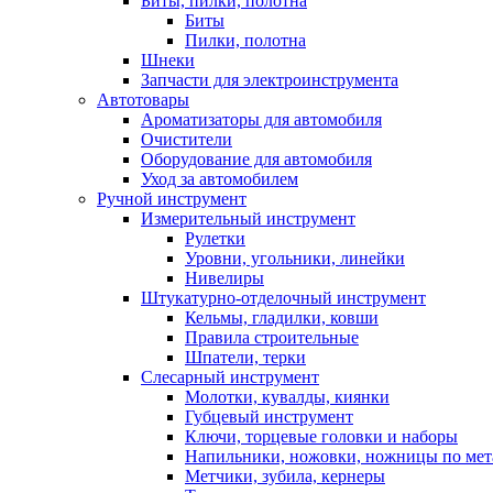
Биты, пилки, полотна
Биты
Пилки, полотна
Шнеки
Запчасти для электроинструмента
Автотовары
Ароматизаторы для автомобиля
Очистители
Оборудование для автомобиля
Уход за автомобилем
Ручной инструмент
Измерительный инструмент
Рулетки
Уровни, угольники, линейки
Нивелиры
Штукатурно-отделочный инструмент
Кельмы, гладилки, ковши
Правила строительные
Шпатели, терки
Слесарный инструмент
Молотки, кувалды, киянки
Губцевый инструмент
Ключи, торцевые головки и наборы
Напильники, ножовки, ножницы по мет
Метчики, зубила, кернеры