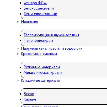
Фанера ФЛФ
Бетоносмесители
Тачки строительные
Изоляция
Теплоизоляция и шумоизоляция
Пенополистирол
Наружная канализация и водостоки
Кровельные системы
Рулонные материалы
Металлическая кровля
Кладочные материалы
Блоки
Кирпич