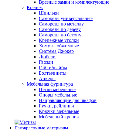
Врезные замки и комплектующие
Крепеж
Шпильки
Саморезы универсальные
Саморезы по металлу
Саморезы по дереву
Саморезы по бетону
Крепежные уголки
Хомуты обжимные
Система Джокер
Дюбели
Гвозди
Гайки/шайбы
Болты/винты
Анкеры
Мебельная фурнитура
Петли мебельные
Опоры мебельные
Направляющие для шкафов
Ручки, рейлинги
Крючки мебельные
Мебельный крепеж
Лакокрасочные материалы