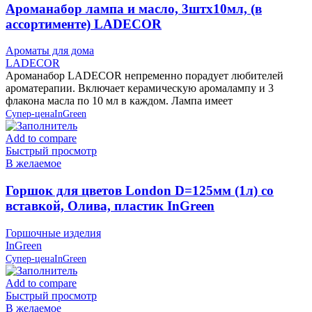
Ароманабор лампа и масло, 3штx10мл, (в
ассортименте) LADECOR
Ароматы для дома
LADECOR
Ароманабор LADECOR непременно порадует любителей
ароматерапии. Включает керамическую аромалампу и 3
флакона масла по 10 мл в каждом. Лампа имеет
Супер-цена
InGreen
Add to compare
Быстрый просмотр
В желаемое
Горшок для цветов London D=125мм (1л) со
вставкой, Олива, пластик InGreen
Горшочные изделия
InGreen
Супер-цена
InGreen
Add to compare
Быстрый просмотр
В желаемое