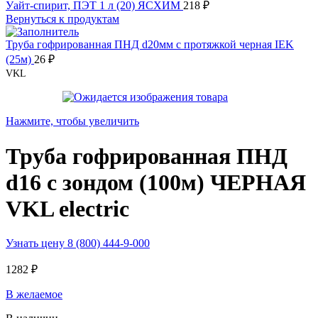
Уайт-спирит, ПЭТ 1 л (20) ЯСХИМ
218
₽
Вернуться к продуктам
Труба гофрированная ПНД d20мм с протяжкой черная IEK
(25м)
26
₽
VKL
Нажмите, чтобы увеличить
Труба гофрированная ПНД
d16 с зондом (100м) ЧЕРНАЯ
VKL electric
Узнать цену 8 (800) 444-9-000
1282
₽
В желаемое