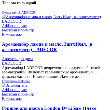
Товары со скидкой
Супер-цена
LADECOR
Add to compare
Быстрый просмотр
В желаемое
Ароманабор лампа и масло, 3штx10мл, (в
ассортименте) LADECOR
Ароматы для дома
LADECOR
Ароманабор LADECOR непременно порадует любителей
ароматерапии. Включает керамическую аромалампу и 3
флакона масла по 10 мл в каждом. Лампа имеет
Супер-цена
InGreen
Add to compare
Быстрый просмотр
В желаемое
Горшок для цветов London D=125мм (1л) со