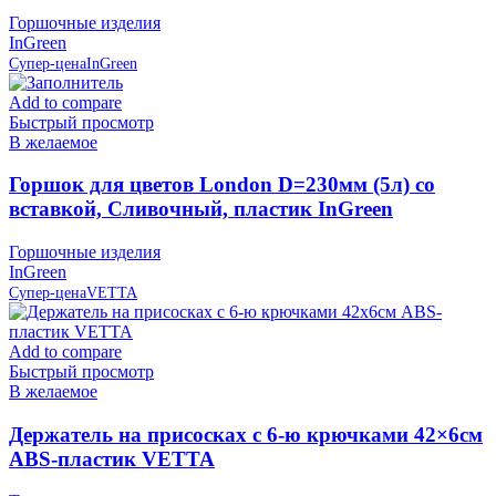
Горшочные изделия
InGreen
Супер-цена
InGreen
Add to compare
Быстрый просмотр
В желаемое
Горшок для цветов London D=230мм (5л) со
вставкой, Сливочный, пластик InGreen
Горшочные изделия
InGreen
Супер-цена
VETTA
Add to compare
Быстрый просмотр
В желаемое
Держатель на присосках с 6-ю крючками 42×6см
ABS-пластик VETTA