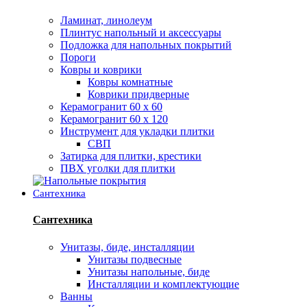
Ламинат, линолеум
Плинтус напольный и аксессуары
Подложка для напольных покрытий
Пороги
Ковры и коврики
Ковры комнатные
Коврики придверные
Керамогранит 60 х 60
Керамогранит 60 х 120
Инструмент для укладки плитки
СВП
Затирка для плитки, крестики
ПВХ уголки для плитки
Сантехника
Сантехника
Унитазы, биде, инсталляции
Унитазы подвесные
Унитазы напольные, биде
Инсталляции и комплектующие
Ванны