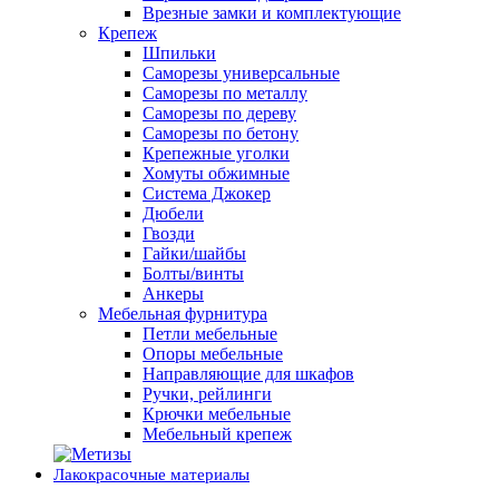
Врезные замки и комплектующие
Крепеж
Шпильки
Саморезы универсальные
Саморезы по металлу
Саморезы по дереву
Саморезы по бетону
Крепежные уголки
Хомуты обжимные
Система Джокер
Дюбели
Гвозди
Гайки/шайбы
Болты/винты
Анкеры
Мебельная фурнитура
Петли мебельные
Опоры мебельные
Направляющие для шкафов
Ручки, рейлинги
Крючки мебельные
Мебельный крепеж
Лакокрасочные материалы