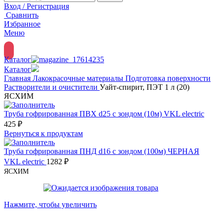
Вход / Регистрация
Сравнить
Избранное
Меню
Каталог
Каталог
Главная
Лакокрасочные материалы
Подготовка поверхности
Растворители и очистители
Уайт-спирит, ПЭТ 1 л (20)
ЯСХИМ
Труба гофрированная ПВХ d25 с зондом (10м) VKL electric
425
₽
Вернуться к продуктам
Труба гофрированная ПНД d16 с зондом (100м) ЧЕРНАЯ
VKL electric
1282
₽
ЯСХИМ
Нажмите, чтобы увеличить