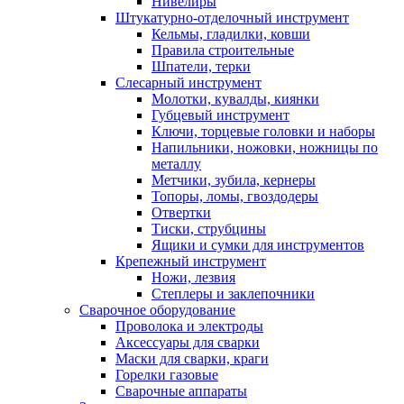
Нивелиры
Штукатурно-отделочный инструмент
Кельмы, гладилки, ковши
Правила строительные
Шпатели, терки
Слесарный инструмент
Молотки, кувалды, киянки
Губцевый инструмент
Ключи, торцевые головки и наборы
Напильники, ножовки, ножницы по
металлу
Метчики, зубила, кернеры
Топоры, ломы, гвоздодеры
Отвертки
Тиски, струбцины
Ящики и сумки для инструментов
Крепежный инструмент
Ножи, лезвия
Степлеры и заклепочники
Сварочное оборудование
Проволока и электроды
Аксессуары для сварки
Маски для сварки, краги
Горелки газовые
Сварочные аппараты