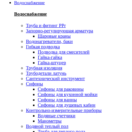
Водоснабжение
Водоснабжение
Труба и фитинг PPr
Запорно-регулирующая арматура
Шаровые краны
Водонагреватели, баки
Гибкая подводка
Подводка для смесителей
Гайка-гайка
Гайка-штуцер
Трубная изоляция
Трубодетали латунь
Сантехнический инструмент
Сифоны
Сифоны для раковины
Сифоны для кухонной мойки
Сифоны для ванны
Сифоны для душевых кабин
Контрольно-измерительные приборы
Водяные счетчики
Манометры
Водяной теплый пол
Труба для теплого пола