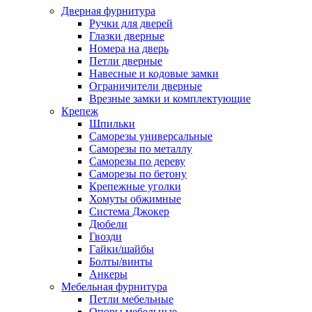
Дверная фурнитура
Ручки для дверей
Глазки дверные
Номера на дверь
Петли дверные
Навесные и кодовые замки
Ограничители дверные
Врезные замки и комплектующие
Крепеж
Шпильки
Саморезы универсальные
Саморезы по металлу
Саморезы по дереву
Саморезы по бетону
Крепежные уголки
Хомуты обжимные
Система Джокер
Дюбели
Гвозди
Гайки/шайбы
Болты/винты
Анкеры
Мебельная фурнитура
Петли мебельные
Опоры мебельные