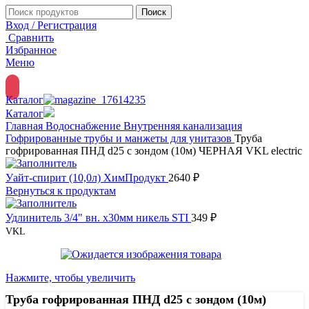
Поиск
Вход / Регистрация
Сравнить
Избранное
Меню
Каталог
Каталог
Главная
Водоснабжение
Внутренняя канализация
Гофрированные трубы и манжеты для унитазов
Труба
гофрированная ПНД d25 с зондом (10м) ЧЕРНАЯ VKL electric
Уайт-спирит (10,0л) ХимПродукт
2640
₽
Вернуться к продуктам
Удлинитель 3/4" вн. х30мм никель STI
349
₽
VKL
Нажмите, чтобы увеличить
Труба гофрированная ПНД d25 с зондом (10м)