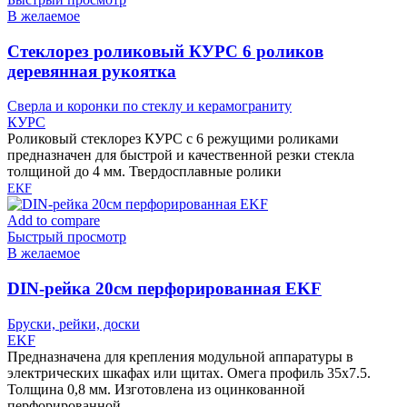
В желаемое
Cтеклорез роликовый КУРС 6 роликов
деревянная рукоятка
Сверла и коронки по стеклу и керамограниту
КУРС
Роликовый стеклорез КУРС с 6 режущими роликами
предназначен для быстрой и качественной резки стекла
толщиной до 4 мм. Твердосплавные ролики
EKF
Add to compare
Быстрый просмотр
В желаемое
DIN-рейка 20см перфорированная EKF
Бруски, рейки, доски
EKF
Предназначена для крепления модульной аппаратуры в
электрических шкафах или щитах. Омега профиль 35х7.5.
Толщина 0,8 мм. Изготовлена из оцинкованной
перфорированной