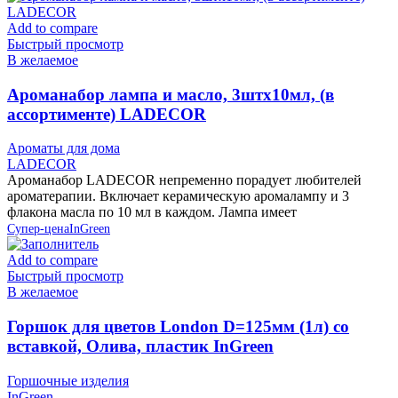
Add to compare
Быстрый просмотр
В желаемое
Ароманабор лампа и масло, 3штx10мл, (в
ассортименте) LADECOR
Ароматы для дома
LADECOR
Ароманабор LADECOR непременно порадует любителей
ароматерапии. Включает керамическую аромалампу и 3
флакона масла по 10 мл в каждом. Лампа имеет
Супер-цена
InGreen
Add to compare
Быстрый просмотр
В желаемое
Горшок для цветов London D=125мм (1л) со
вставкой, Олива, пластик InGreen
Горшочные изделия
InGreen