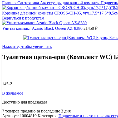
Главная
Сантехника
Аксессуары для ванной комнаты
Подвесны
Корзинка д/ванной комнаты CROSS-CH-05, угл.17,5*17,5*8,5с
Вернуться к продуктам
Унитаз-компакт Azario Black Queen AZ-8380
21450
₽
Нажмите, чтобы увеличить
Туалетная щетка-ерш (Комплект WC) 
Узнать цену 8 (800) 444-9-000
145
₽
В желаемое
Доступно для предзаказа
7
товаров продано за последние 3 дня
Артикул:
10004819
Категория:
Подвесные и настольные аксесс