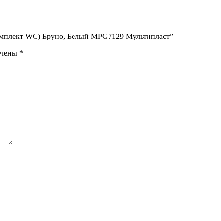
(Комплект WC) Бруно, Белый MPG7129 Мультипласт”
ечены
*