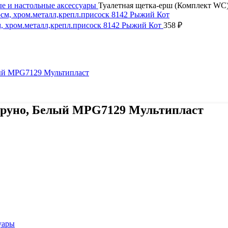
е и настольные аксессуары
Туалетная щетка-ерш (Комплект WC
м, хром.металл,крепл.присоск 8142 Рыжий Кот
358
₽
Бруно, Белый MPG7129 Мультипласт
уары