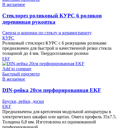
В желаемое
Cтеклорез роликовый КУРС 6 роликов
деревянная рукоятка
Сверла и коронки по стеклу и керамограниту
КУРС
Роликовый стеклорез КУРС с 6 режущими роликами
предназначен для быстрой и качественной резки стекла
толщиной до 4 мм. Твердосплавные ролики
EKF
Add to compare
Быстрый просмотр
В желаемое
DIN-рейка 20см перфорированная EKF
Бруски, рейки, доски
EKF
Предназначена для крепления модульной аппаратуры в
электрических шкафах или щитах. Омега профиль 35х7.5.
Толщина 0,8 мм. Изготовлена из оцинкованной
перфорированной