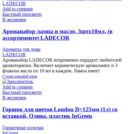
Add to compare
Быстрый просмотр
В желаемое
Ароманабор лампа и масло, 3штx10мл, (в
ассортименте) LADECOR
Ароматы для дома
LADECOR
Ароманабор LADECOR непременно порадует любителей
ароматерапии. Включает керамическую аромалампу и 3
флакона масла по 10 мл в каждом. Лампа имеет
Супер-цена
InGreen
Add to compare
Быстрый просмотр
В желаемое
Горшок для цветов London D=125мм (1л) со
вставкой, Олива, пластик InGreen
Горшочные изделия
InGreen