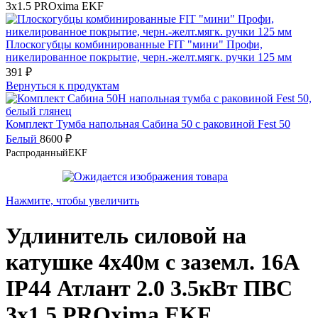
3х1.5 PROxima EKF
Плоскогубцы комбинированные FIT "мини" Профи,
никелированное покрытие, черн.-желт.мягк. ручки 125 мм
391
₽
Вернуться к продуктам
Комплект Тумба напольная Сабина 50 с раковиной Fest 50
Белый
8600
₽
Распроданный
EKF
Нажмите, чтобы увеличить
Удлинитель силовой на
катушке 4х40м с заземл. 16А
IP44 Атлант 2.0 3.5кВт ПВС
3х1.5 PROxima EKF