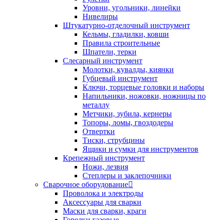
Уровни, угольники, линейки
Нивелиры
Штукатурно-отделочный инструмент
Кельмы, гладилки, ковши
Правила строительные
Шпатели, терки
Слесарный инструмент
Молотки, кувалды, киянки
Губцевый инструмент
Ключи, торцевые головки и наборы
Напильники, ножовки, ножницы по
металлу
Метчики, зубила, кернеры
Топоры, ломы, гвоздодеры
Отвертки
Тиски, струбцины
Ящики и сумки для инструментов
Крепежный инструмент
Ножи, лезвия
Степлеры и заклепочники
Сварочное оборудование
Проволока и электроды
Аксессуары для сварки
Маски для сварки, краги
Горелки газовые