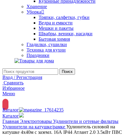
Кухонные принадлежности
Хранение
Уборка
Тряпки, салфетки, губки
Ведра и емкости
Мешки и пакеты
Швабры, веники, насадки
Бытовая химия
Гладилки, сушилки
Техника для кухни
Праздники
Поиск
Вход / Регистрация
Сравнить
Избранное
Меню
Каталог
Каталог
Главная
Электротовары
Удлинители и сетевые фильтры
Удлинители на катушке/рамке
Удлинитель силовой на
катушке 4х40м с заземл. 16А IP44 Атлант 2.0 3.5кВт ПВС