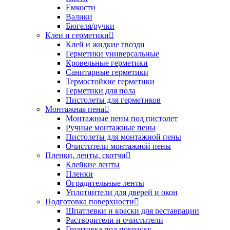
Емкости
Валики
Бюгеля/ручки
Клеи и герметики
Клей и жидкие гвозди
Герметики универсальные
Кровельные герметики
Санитарные герметики
Термостойкие герметики
Герметики для пола
Пистолеты для герметиков
Монтажная пена
Монтажные пены под пистолет
Ручные монтажные пены
Пистолеты для монтажной пены
Очистители монтажной пены
Пленки, ленты, скотчи
Клейкие ленты
Пленки
Оградительные ленты
Уплотнители для дверей и окон
Подготовка поверхности
Шпатлевки и краски для реставрации
Растворители и очистители
Грунтовка под покраску