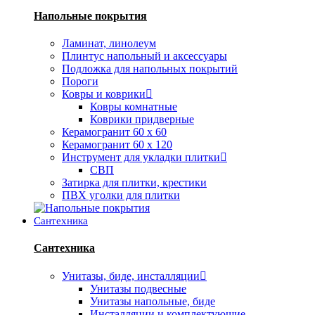
Напольные покрытия
Ламинат, линолеум
Плинтус напольный и аксессуары
Подложка для напольных покрытий
Пороги
Ковры и коврики
Ковры комнатные
Коврики придверные
Керамогранит 60 х 60
Керамогранит 60 х 120
Инструмент для укладки плитки
СВП
Затирка для плитки, крестики
ПВХ уголки для плитки
Сантехника
Сантехника
Унитазы, биде, инсталляции
Унитазы подвесные
Унитазы напольные, биде
Инсталляции и комплектующие