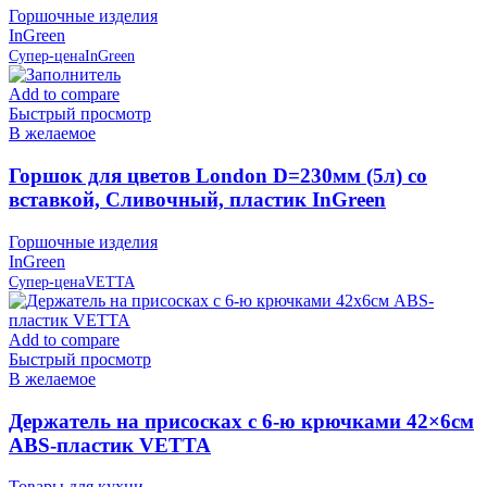
Горшочные изделия
InGreen
Супер-цена
InGreen
Add to compare
Быстрый просмотр
В желаемое
Горшок для цветов London D=230мм (5л) со
вставкой, Сливочный, пластик InGreen
Горшочные изделия
InGreen
Супер-цена
VETTA
Add to compare
Быстрый просмотр
В желаемое
Держатель на присосках с 6-ю крючками 42×6см
ABS-пластик VETTA
Товары для кухни