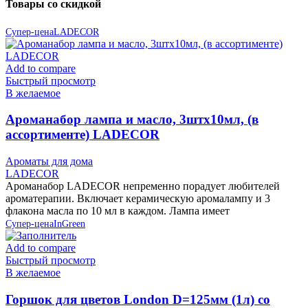
Товары со скидкой
Супер-цена
LADECOR
Add to compare
Быстрый просмотр
В желаемое
Ароманабор лампа и масло, 3штx10мл, (в
ассортименте) LADECOR
Ароматы для дома
LADECOR
Ароманабор LADECOR непременно порадует любителей
ароматерапии. Включает керамическую аромалампу и 3
флакона масла по 10 мл в каждом. Лампа имеет
Супер-цена
InGreen
Add to compare
Быстрый просмотр
В желаемое
Горшок для цветов London D=125мм (1л) со