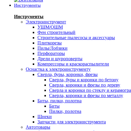
Инструменты
Инструменты
Электроинструмент
УШМ/ОШМ
Фен строительный
Строительные пылесосы и аксессуары
Плиткорезы
Пилы/Лобзики
Перфораторы
Дрели и шуроповерты
Компрессоры и краскораспылители
Оснастка к электроинструменту
Сверла, буры, коронки, фрезы
Сверла, буры и коронки по бетону
Сверла, коронки и фрезы по дереву
Сверла и коронки по стеклу и керамогр
Сверла, коронки и фрезы по металлу
Биты, пилки, полотна
Биты
Пилки, полотна
Шнеки
Запчасти для электроинструмента
Автотовары