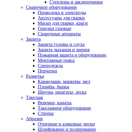
Степлеры и заклепочники
Сварочное оборудование
Проволока и электроды
Аксессуары для сварки
Маски для сварки, краги
Горелки газовые
Сварочные аппараты
Защита
Защита головы и слуха
Защита дыхания и зрения
Пожарная защита и оборудование
Монтажные пояса
Спецодежда
Перчатки
Разметка
Карандаши, маркеры, мел
Пломбы, бирки
Шнуры, шпагаты, леска
Такелаж
Веревки, канаты
Такелажное оборудование
Стропы
Абразив
Отрезные и алмазные диски
Шлифование и полирование