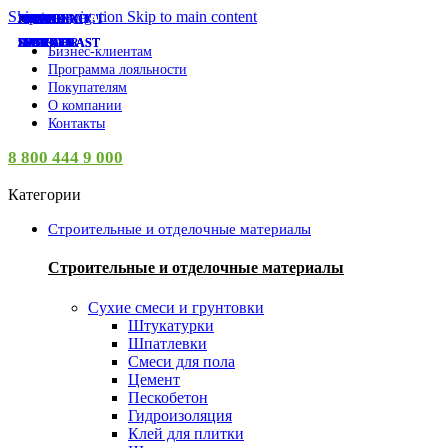
Skip to navigation
Skip to main content
СУПЕР-ЦЕНА
СУПЕР-ЦЕНА
СУПЕР-ЦЕНА
СУПЕР-ЦЕНА
СУПЕР-ЦЕНА
СУПЕР-ЦЕНА
СУПЕР-ЦЕНА
СУПЕР-ЦЕНА
СУПЕР-ЦЕНА
СУПЕР-ЦЕНА
СУПЕР-ЦЕНА
СУПЕР-ЦЕНА
НАКРЕПКО
PROCONNECT
АНИ ПЛАСТ
НОРА-М
ISVET
ISVET
ISVET
ISVET
ISVET
ISVET
ISVET
КУРС
EKF
LADECOR
INGREEN
INGREEN
INGREEN
INGREEN
SPARK PLAST
SPARK PLAST
SPARK PLAST
AZARIO
VETTA
ЛУГА
Бизнес-клиентам
Программа лояльности
Покупателям
О компании
Контакты
8 800 444 9 000
Категории
Строительные и отделочные материалы
Строительные и отделочные материалы
Сухие смеси и грунтовки
Штукатурки
Шпатлевки
Смеси для пола
Цемент
Пескобетон
Гидроизоляция
Клей для плитки