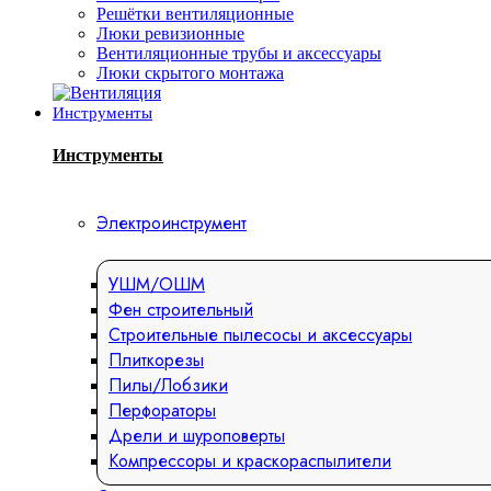
Решётки вентиляционные
Люки ревизионные
Вентиляционные трубы и аксессуары
Люки скрытого монтажа
Инструменты
Инструменты
Электроинструмент
УШМ/ОШМ
Фен строительный
Строительные пылесосы и аксессуары
Плиткорезы
Пилы/Лобзики
Перфораторы
Дрели и шуроповерты
Компрессоры и краскораспылители