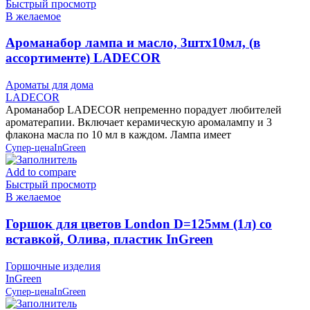
Быстрый просмотр
В желаемое
Ароманабор лампа и масло, 3штx10мл, (в
ассортименте) LADECOR
Ароматы для дома
LADECOR
Ароманабор LADECOR непременно порадует любителей
ароматерапии. Включает керамическую аромалампу и 3
флакона масла по 10 мл в каждом. Лампа имеет
Супер-цена
InGreen
Add to compare
Быстрый просмотр
В желаемое
Горшок для цветов London D=125мм (1л) со
вставкой, Олива, пластик InGreen
Горшочные изделия
InGreen
Супер-цена
InGreen