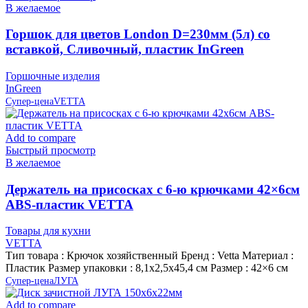
В желаемое
Горшок для цветов London D=230мм (5л) со
вставкой, Сливочный, пластик InGreen
Горшочные изделия
InGreen
Супер-цена
VETTA
Add to compare
Быстрый просмотр
В желаемое
Держатель на присосках с 6-ю крючками 42×6см
ABS-пластик VETTA
Товары для кухни
VETTA
Тип товара : Крючок хозяйственный Бренд : Vetta Материал :
Пластик Размер упаковки : 8,1х2,5х45,4 см Размер : 42×6 см
Супер-цена
ЛУГА
Add to compare