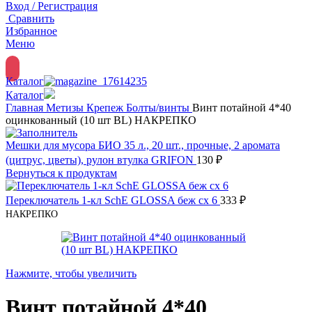
Вход / Регистрация
Сравнить
Избранное
Меню
Каталог
Каталог
Главная
Метизы
Крепеж
Болты/винты
Винт потайной 4*40
оцинкованный (10 шт BL) НАКРЕПКО
Мешки для мусора БИО 35 л., 20 шт., прочные, 2 аромата
(цитрус, цветы), рулон втулка GRIFON
130
₽
Вернуться к продуктам
Переключатель 1-кл SchE GLOSSA беж сх 6
333
₽
НАКРЕПКО
Нажмите, чтобы увеличить
Винт потайной 4*40