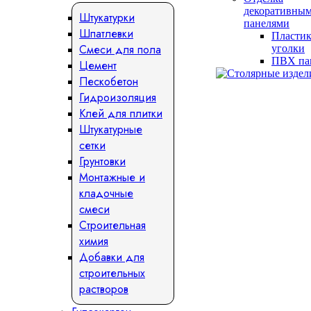
декоративны
Штукатурки
панелями
Шпатлевки
Пласти
Смеси для пола
уголки
ПВХ па
Цемент
Пескобетон
Гидроизоляция
Клей для плитки
Штукатурные
сетки
Грунтовки
Монтажные и
кладочные
смеси
Строительная
химия
Добавки для
строительных
растворов