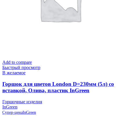
Add to compare
Быстрый просмотр
В желаемое
Горшок для цветов London D=230мм (5л) со
вставкой, Олива, пластик InGreen
Горшочные изделия
InGreen
Супер-цена
InGreen