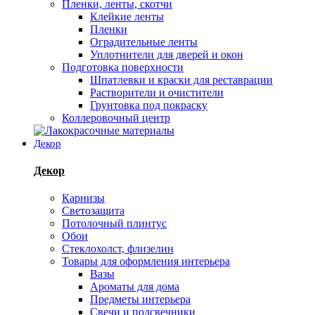
Пленки, ленты, скотчи
Клейкие ленты
Пленки
Оградительные ленты
Уплотнители для дверей и окон
Подготовка поверхности
Шпатлевки и краски для реставрации
Растворители и очистители
Грунтовка под покраску
Коллеровочный центр
Декор
Декор
Карнизы
Светозащита
Потолочный плинтус
Обои
Стеклохолст, флизелин
Товары для оформления интерьера
Вазы
Ароматы для дома
Предметы интерьера
Свечи и подсвечники