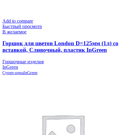
Add to compare
Быстрый просмотр
В желаемое
Горшок для цветов London D=125мм (1л) со
вставкой, Сливочный, пластик InGreen
Горшочные изделия
InGreen
Супер-цена
InGreen