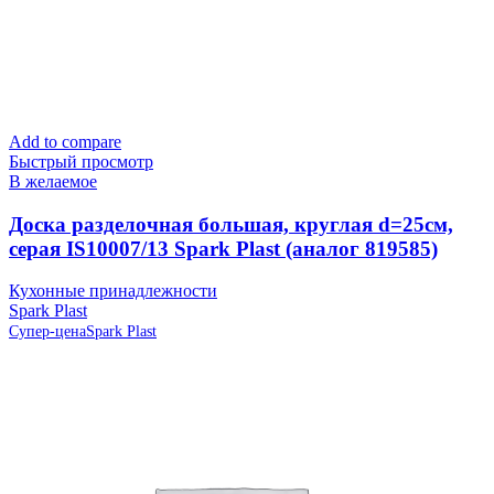
Add to compare
Быстрый просмотр
В желаемое
Доска разделочная большая, круглая d=25см,
серая IS10007/13 Spark Plast (аналог 819585)
Кухонные принадлежности
Spark Plast
Супер-цена
Spark Plast