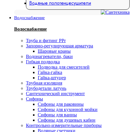
Водяные полотенцесушители
Водоснабжение
Водоснабжение
Труба и фитинг PPr
Запорно-регулирующая арматура
Шаровые краны
Водонагреватели, баки
Гибкая подводка
Подводка для смесителей
Гайка-гайка
Гайка-штуцер
Трубная изоляция
Трубодетали латунь
Сантехнический инструмент
Сифоны
Сифоны для раковины
Сифоны для кухонной мойки
Сифоны для ванны
Сифоны для душевых кабин
Контрольно-измерительные приборы
Водяные счетчики