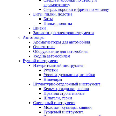
Сверла и коронки по стеклу и
керамограниту
Сверла, коронки и фрезы по металлу
Биты, пилки, полотна
Биты
Пилки, полотна
Шнеки
Запчасти для электроинструмента
Автотовары
Ароматизаторы для автомобиля
Очистители
Оборудование для автомобиля
Уход за автомобилем
Ручной инструмент
Измерительный инструмент
Рулетки
Уровни, угольники, линейки
Нивелиры
Штукатурно-отделочный инструмент
Кельмы, гладилки, ковши
Правила строительные
Шпатели, терки
Слесарный инструмент
Молотки, кувалды, киянки
Губцевый инструмент