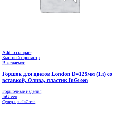
Add to compare
Быстрый просмотр
В желаемое
Горшок для цветов London D=125мм (1л) со
вставкой, Олива, пластик InGreen
Горшочные изделия
InGreen
Супер-цена
InGreen