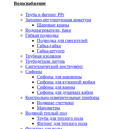
Водоснабжение
Труба и фитинг PPr
Запорно-регулирующая арматура
Шаровые краны
Водонагреватели, баки
Гибкая подводка
Подводка для смесителей
Гайка-гайка
Гайка-штуцер
Трубная изоляция
Трубодетали латунь
Сантехнический инструмент
Сифоны
Сифоны для раковины
Сифоны для кухонной мойки
Сифоны для ванны
Сифоны для душевых кабин
Контрольно-измерительные приборы
Водяные счетчики
Манометры
Водяной теплый пол
Труба для теплого пола
Фитинг для теплого пола
Фильтры для воды