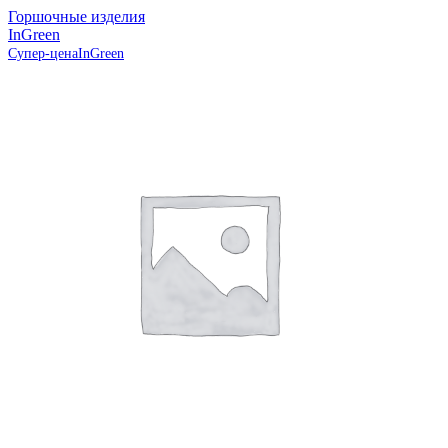
Горшочные изделия
InGreen
Супер-цена
InGreen