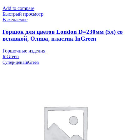
Add to compare
Быстрый просмотр
В желаемое
Горшок для цветов London D=230мм (5л) со
вставкой, Олива, пластик InGreen
Горшочные изделия
InGreen
Супер-цена
InGreen