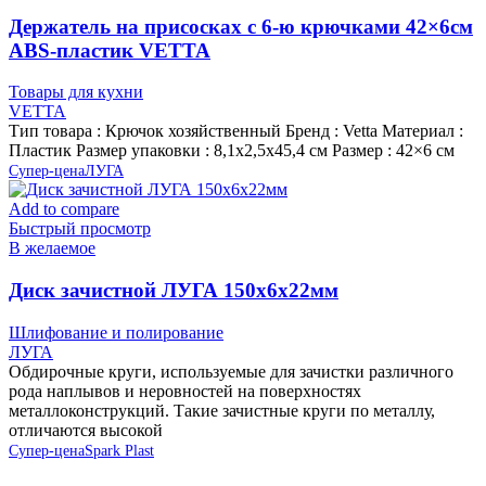
Держатель на присосках с 6-ю крючками 42×6см
ABS-пластик VETTA
Товары для кухни
VETTA
Тип товара : Крючок хозяйственный Бренд : Vetta Материал :
Пластик Размер упаковки : 8,1х2,5х45,4 см Размер : 42×6 см
Супер-цена
ЛУГА
Add to compare
Быстрый просмотр
В желаемое
Диск зачистной ЛУГА 150х6х22мм
Шлифование и полирование
ЛУГА
Обдирочные круги, используемые для зачистки различного
рода наплывов и неровностей на поверхностях
металлоконструкций. Такие зачистные круги по металлу,
отличаются высокой
Супер-цена
Spark Plast