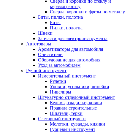
Сверла и коронки по стеклу и
керамограниту
Сверла, коронки и фрезы по металлу
Биты, пилки, полотна
Биты
Пилки, полотна
Шнеки
Запчасти для электроинструмента
Автотовары
Ароматизаторы для автомобиля
Очистители
Оборудование для автомобиля
Уход за автомобилем
Ручной инструмент
Измерительный инструмент
Рулетки
Уровни, угольники, линейки
Нивелиры
Штукатурно-отделочный инструмент
Кельмы, гладилки, ковши
Правила строительные
Шпатели, терки
Слесарный инструмент
Молотки, кувалды, киянки
Губцевый инструмент