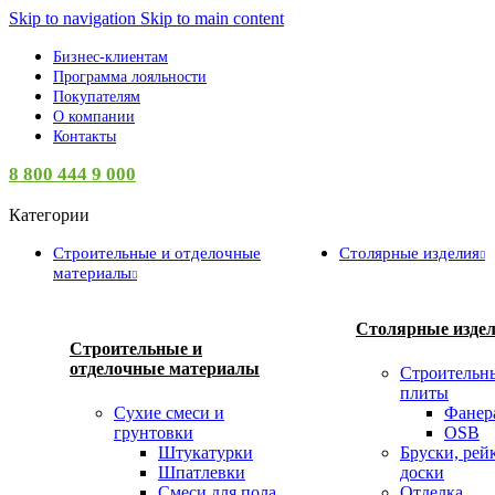
Skip to navigation
Skip to main content
Бизнес-клиентам
Программа лояльности
Покупателям
О компании
Контакты
8 800 444 9 000
Категории
Строительные и отделочные
Столярные изделия
материалы
Столярные изде
Строительные и
отделочные материалы
Строительн
плиты
Сухие смеси и
Фанер
грунтовки
OSB
Штукатурки
Бруски, рей
Шпатлевки
доски
Смеси для пола
Отделка