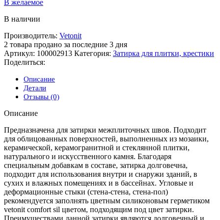
В желаемое
В наличии
Производитель:
Vetonit
2
товара продано за последние 3 дня
Артикул:
100002913
Категория:
Затирка для плитки, крестики
Поделиться:
Описание
Детали
Отзывы (0)
Описание
Предназначена для затирки межплиточных швов. Подходит
для облицованных поверхностей, выполненных из мозаики,
керамической, керамогранитной и стеклянной плитки,
натурального и искусственного камня. Благодаря
специальным добавкам в составе, затирка долговечна,
подходит для использования внутри и снаружи зданий, в
сухих и влажных помещениях и в бассейнах. Угловые и
деформационные стыки (стена-стена, стена-пол)
рекомендуется заполнять цветным силиконовым герметиком
vetonit comfort sil цветом, подходящим под цвет затирки.
Преимуществами данной затирки являются долговечный и