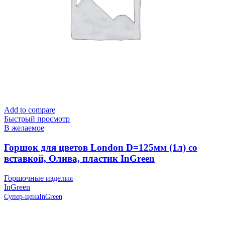
Add to compare
Быстрый просмотр
В желаемое
Горшок для цветов London D=125мм (1л) со
вставкой, Олива, пластик InGreen
Горшочные изделия
InGreen
Супер-цена
InGreen