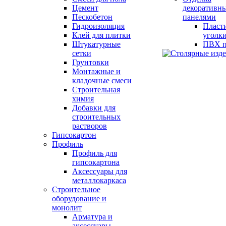
Цемент
декоративн
Пескобетон
панелями
Гидроизоляция
Пласт
Клей для плитки
уголк
Штукатурные
ПВХ п
сетки
Грунтовки
Монтажные и
кладочные смеси
Строительная
химия
Добавки для
строительных
растворов
Гипсокартон
Профиль
Профиль для
гипсокартона
Аксессуары для
металлокаркаса
Строительное
оборудование и
монолит
Арматура и
аксессуары