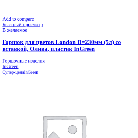
Add to compare
Быстрый просмотр
В желаемое
Горшок для цветов London D=230мм (5л) со
вставкой, Олива, пластик InGreen
Горшочные изделия
InGreen
Супер-цена
InGreen