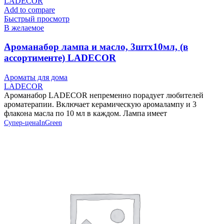
Add to compare
Быстрый просмотр
В желаемое
Ароманабор лампа и масло, 3штx10мл, (в
ассортименте) LADECOR
Ароматы для дома
LADECOR
Ароманабор LADECOR непременно порадует любителей
ароматерапии. Включает керамическую аромалампу и 3
флакона масла по 10 мл в каждом. Лампа имеет
Супер-цена
InGreen