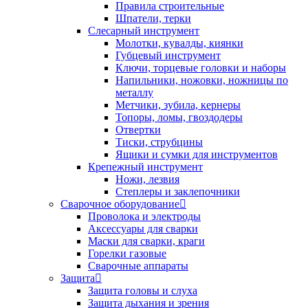
Правила строительные
Шпатели, терки
Слесарный инструмент
Молотки, кувалды, киянки
Губцевый инструмент
Ключи, торцевые головки и наборы
Напильники, ножовки, ножницы по
металлу
Метчики, зубила, кернеры
Топоры, ломы, гвоздодеры
Отвертки
Тиски, струбцины
Ящики и сумки для инструментов
Крепежный инструмент
Ножи, лезвия
Степлеры и заклепочники
Сварочное оборудование
Проволока и электроды
Аксессуары для сварки
Маски для сварки, краги
Горелки газовые
Сварочные аппараты
Защита
Защита головы и слуха
Защита дыхания и зрения