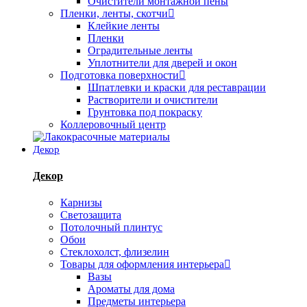
Очистители монтажной пены
Пленки, ленты, скотчи
Клейкие ленты
Пленки
Оградительные ленты
Уплотнители для дверей и окон
Подготовка поверхности
Шпатлевки и краски для реставрации
Растворители и очистители
Грунтовка под покраску
Коллеровочный центр
Декор
Декор
Карнизы
Светозащита
Потолочный плинтус
Обои
Стеклохолст, флизелин
Товары для оформления интерьера
Вазы
Ароматы для дома
Предметы интерьера