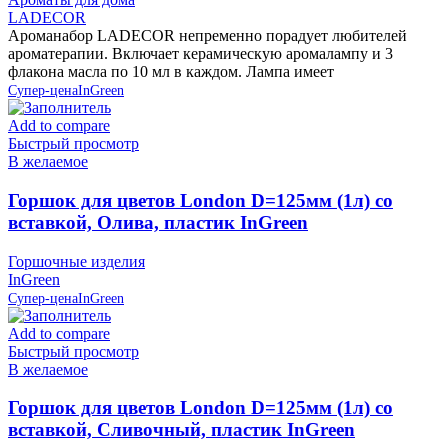
LADECOR
Ароманабор LADECOR непременно порадует любителей
ароматерапии. Включает керамическую аромалампу и 3
флакона масла по 10 мл в каждом. Лампа имеет
Супер-цена
InGreen
Add to compare
Быстрый просмотр
В желаемое
Горшок для цветов London D=125мм (1л) со
вставкой, Олива, пластик InGreen
Горшочные изделия
InGreen
Супер-цена
InGreen
Add to compare
Быстрый просмотр
В желаемое
Горшок для цветов London D=125мм (1л) со
вставкой, Сливочный, пластик InGreen