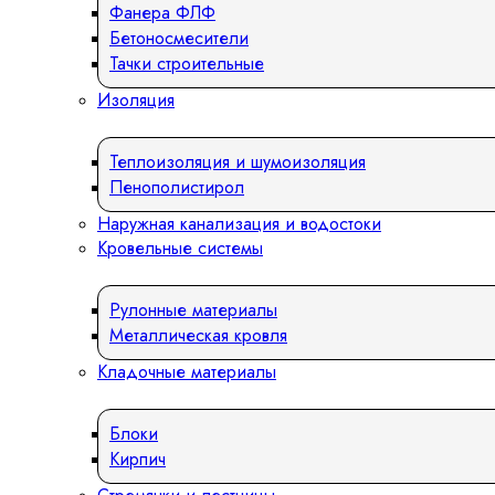
Фанера ФЛФ
Бетоносмесители
Тачки строительные
Изоляция
Теплоизоляция и шумоизоляция
Пенополистирол
Наружная канализация и водостоки
Кровельные системы
Рулонные материалы
Металлическая кровля
Кладочные материалы
Блоки
Кирпич