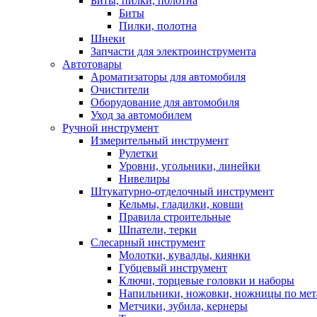
Биты, пилки, полотна
Биты
Пилки, полотна
Шнеки
Запчасти для электроинструмента
Автотовары
Ароматизаторы для автомобиля
Очистители
Оборудование для автомобиля
Уход за автомобилем
Ручной инструмент
Измерительный инструмент
Рулетки
Уровни, угольники, линейки
Нивелиры
Штукатурно-отделочный инструмент
Кельмы, гладилки, ковши
Правила строительные
Шпатели, терки
Слесарный инструмент
Молотки, кувалды, киянки
Губцевый инструмент
Ключи, торцевые головки и наборы
Напильники, ножовки, ножницы по мет
Метчики, зубила, кернеры