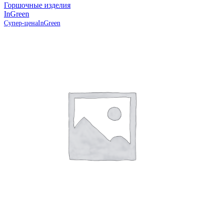
Горшочные изделия
InGreen
Супер-цена
InGreen