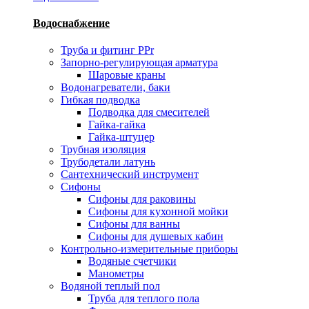
Водоснабжение
Труба и фитинг PPr
Запорно-регулирующая арматура
Шаровые краны
Водонагреватели, баки
Гибкая подводка
Подводка для смесителей
Гайка-гайка
Гайка-штуцер
Трубная изоляция
Трубодетали латунь
Сантехнический инструмент
Сифоны
Сифоны для раковины
Сифоны для кухонной мойки
Сифоны для ванны
Сифоны для душевых кабин
Контрольно-измерительные приборы
Водяные счетчики
Манометры
Водяной теплый пол
Труба для теплого пола