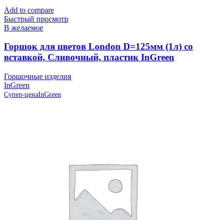
Add to compare
Быстрый просмотр
В желаемое
Горшок для цветов London D=125мм (1л) со
вставкой, Сливочный, пластик InGreen
Горшочные изделия
InGreen
Супер-цена
InGreen