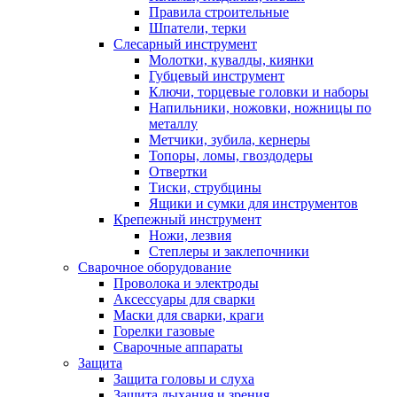
Правила строительные
Шпатели, терки
Слесарный инструмент
Молотки, кувалды, киянки
Губцевый инструмент
Ключи, торцевые головки и наборы
Напильники, ножовки, ножницы по
металлу
Метчики, зубила, кернеры
Топоры, ломы, гвоздодеры
Отвертки
Тиски, струбцины
Ящики и сумки для инструментов
Крепежный инструмент
Ножи, лезвия
Степлеры и заклепочники
Сварочное оборудование
Проволока и электроды
Аксессуары для сварки
Маски для сварки, краги
Горелки газовые
Сварочные аппараты
Защита
Защита головы и слуха
Защита дыхания и зрения