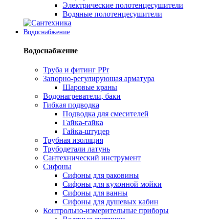
Электрические полотенцесушители
Водяные полотенцесушители
Водоснабжение
Водоснабжение
Труба и фитинг PPr
Запорно-регулирующая арматура
Шаровые краны
Водонагреватели, баки
Гибкая подводка
Подводка для смесителей
Гайка-гайка
Гайка-штуцер
Трубная изоляция
Трубодетали латунь
Сантехнический инструмент
Сифоны
Сифоны для раковины
Сифоны для кухонной мойки
Сифоны для ванны
Сифоны для душевых кабин
Контрольно-измерительные приборы