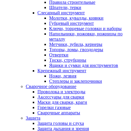
Правила строительные
Шпатели, терки
Слесарный инструмент
Молотки, кувалды, киянки
Губцевый инструмент
Ключи, торцевые головки и наборы
Напильники, ножовки, ножницы по
металлу
Метчики, зубила, кернеры
Топоры, ломы, гвоздодеры
Отвертки
Тиски, струбцины
Ящики и сумки для инструментов
Крепежный инструмент
Ножи, лезвия
Степлеры и заклепочники
Сварочное оборудование
Проволока и электроды
Аксессуары для сварки
Маски для сварки, краги
Горелки газовые
Сварочные аппараты
Защита
Защита головы и слуха
Защита дыхания и зрения